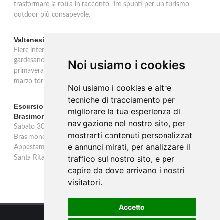
trasformare la rotta in racconto. Tre spunti per un turismo
outdoor più consapevole.
Valtènesi: una primavera di eventi tra rosé e Lago di Garda
Fiere internazionali, eventi sul territorio e racconto del rosé
gardesano. Il Consorzio Valtènesi presenta il calendario della
Noi usiamo i cookies
primavera 2026 sulla sponda bresciana del Lago di Garda. Il 23
marzo torna La Prima del Valtènesi per stampa e operatori.
Noi usiamo i cookies e altre
tecniche di tracciamento per
Escursione con appostamento ai Laghi di Suviana e
migliorare la tua esperienza di
Brasimone: caccia fotografica alla fauna
navigazione nel nostro sito, per
Sabato 30 agosto escursione speciale ai Laghi di Suviana e
mostrarti contenuti personalizzati
Brasimone dalle 17 alle 23 per osservare cervi, volpi, lepri e lupi.
e annunci mirati, per analizzare il
Appostamento al crepuscolo nel massimo silenzio. Ritrovo Chiesa
traffico sul nostro sito, e per
Santa Rita al Brasimone, prenotazione obbligatoria.
capire da dove arrivano i nostri
visitatori.
Accetto