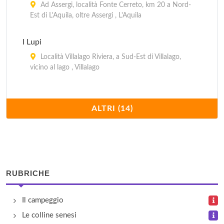
Ad Assergi, località Fonte Cerreto, km 20 a Nord-
Est di L'Aquila, oltre Assergi , L'Aquila
I Lupi
Località Villalago Riviera, a Sud-Est di Villalago,
vicino al lago , Villalago
La Genziana
ALTRI (14)
località Tre Croci , Barrea
La Luna
località Montagna Spaccata , Alfedena
RUBRICHE
Le Foci
A Le Foci di Opi, via Fonte dei Cementi, km 2 a
Il campeggio
Nord di Opi , Opi
Le colline senesi