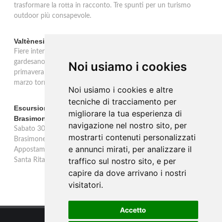
trasformare la rotta in racconto. Tre spunti per un turismo
outdoor più consapevole.
Valtènesi: una primavera di eventi tra rosé e Lago di Garda
Fiere internazionali, eventi sul territorio e racconto del rosé
gardesano. Il Consorzio Valtènesi presenta il calendario della
Noi usiamo i cookies
primavera 2026 sulla sponda bresciana del Lago di Garda. Il 23
marzo torna La Prima del Valtènesi per stampa e operatori.
Noi usiamo i cookies e altre
tecniche di tracciamento per
Escursione con appostamento ai Laghi di Suviana e
migliorare la tua esperienza di
Brasimone: caccia fotografica alla fauna
navigazione nel nostro sito, per
Sabato 30 agosto escursione speciale ai Laghi di Suviana e
mostrarti contenuti personalizzati
Brasimone dalle 17 alle 23 per osservare cervi, volpi, lepri e lupi.
e annunci mirati, per analizzare il
Appostamento al crepuscolo nel massimo silenzio. Ritrovo Chiesa
traffico sul nostro sito, e per
Santa Rita al Brasimone, prenotazione obbligatoria.
capire da dove arrivano i nostri
visitatori.
Accetto