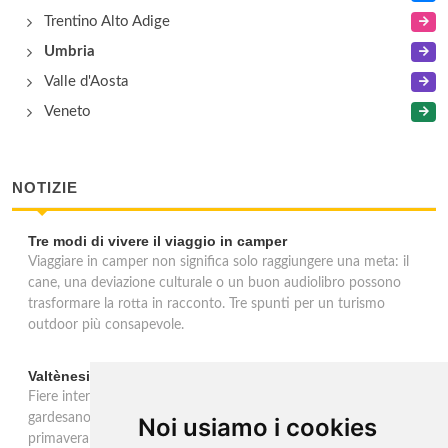
Trentino Alto Adige
Umbria
Valle d'Aosta
Veneto
NOTIZIE
Tre modi di vivere il viaggio in camper
Viaggiare in camper non significa solo raggiungere una meta: il
cane, una deviazione culturale o un buon audiolibro possono
trasformare la rotta in racconto. Tre spunti per un turismo
outdoor più consapevole.
Valtènesi: una primavera di eventi tra rosé e Lago di Garda
Fiere internazionali, eventi sul territorio e racconto del rosé
gardesano. Il Consorzio Valtènesi presenta il calendario della
Noi usiamo i cookies
primavera 2026 sulla sponda bresciana del Lago di Garda. Il 23