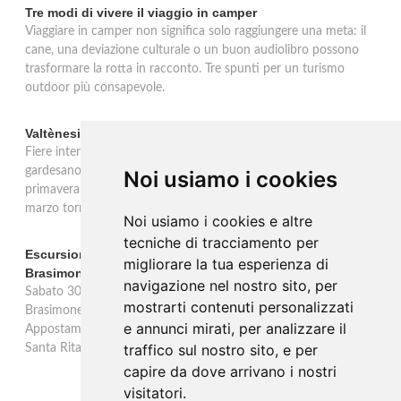
Tre modi di vivere il viaggio in camper
Viaggiare in camper non significa solo raggiungere una meta: il
cane, una deviazione culturale o un buon audiolibro possono
trasformare la rotta in racconto. Tre spunti per un turismo
outdoor più consapevole.
Valtènesi: una primavera di eventi tra rosé e Lago di Garda
Fiere internazionali, eventi sul territorio e racconto del rosé
gardesano. Il Consorzio Valtènesi presenta il calendario della
Noi usiamo i cookies
primavera 2026 sulla sponda bresciana del Lago di Garda. Il 23
marzo torna La Prima del Valtènesi per stampa e operatori.
Noi usiamo i cookies e altre
tecniche di tracciamento per
Escursione con appostamento ai Laghi di Suviana e
migliorare la tua esperienza di
Brasimone: caccia fotografica alla fauna
navigazione nel nostro sito, per
Sabato 30 agosto escursione speciale ai Laghi di Suviana e
mostrarti contenuti personalizzati
Brasimone dalle 17 alle 23 per osservare cervi, volpi, lepri e lupi.
e annunci mirati, per analizzare il
Appostamento al crepuscolo nel massimo silenzio. Ritrovo Chiesa
traffico sul nostro sito, e per
Santa Rita al Brasimone, prenotazione obbligatoria.
capire da dove arrivano i nostri
visitatori.