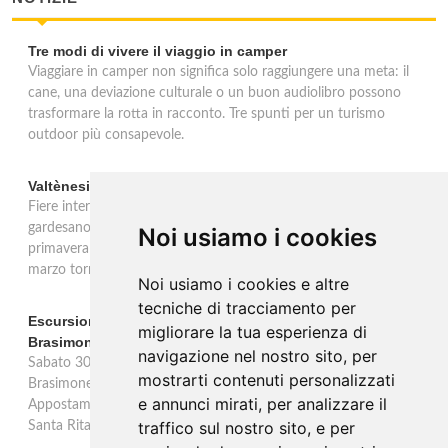
Tre modi di vivere il viaggio in camper
Viaggiare in camper non significa solo raggiungere una meta: il
cane, una deviazione culturale o un buon audiolibro possono
trasformare la rotta in racconto. Tre spunti per un turismo
outdoor più consapevole.
Valtènesi: una primavera di eventi tra rosé e Lago di Garda
Fiere internazionali, eventi sul territorio e racconto del rosé
gardesano. Il Consorzio Valtènesi presenta il calendario della
Noi usiamo i cookies
primavera 2026 sulla sponda bresciana del Lago di Garda. Il 23
marzo torna La Prima del Valtènesi per stampa e operatori.
Noi usiamo i cookies e altre
tecniche di tracciamento per
Escursione con appostamento ai Laghi di Suviana e
migliorare la tua esperienza di
Brasimone: caccia fotografica alla fauna
navigazione nel nostro sito, per
Sabato 30 agosto escursione speciale ai Laghi di Suviana e
mostrarti contenuti personalizzati
Brasimone dalle 17 alle 23 per osservare cervi, volpi, lepri e lupi.
e annunci mirati, per analizzare il
Appostamento al crepuscolo nel massimo silenzio. Ritrovo Chiesa
traffico sul nostro sito, e per
Santa Rita al Brasimone, prenotazione obbligatoria.