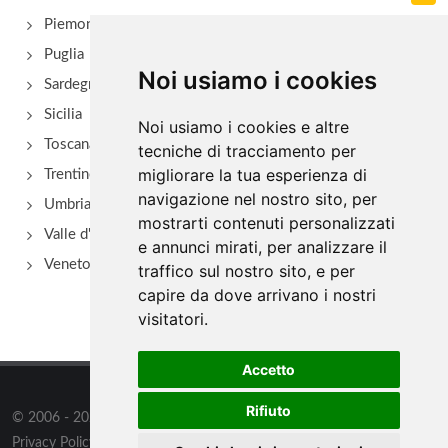
Piemonte
Puglia
Noi usiamo i cookies
Sardegna
Sicilia
Noi usiamo i cookies e altre
Toscana
tecniche di tracciamento per
migliorare la tua esperienza di
Trentino Alto Adige
navigazione nel nostro sito, per
Umbria
mostrarti contenuti personalizzati
Valle d'Aosta
e annunci mirati, per analizzare il
Veneto
traffico sul nostro sito, e per
capire da dove arrivano i nostri
visitatori.
Accetto
Rifiuto
© 2006 - 2026
Supero Limited
tutti i diritti riservati.
Privacy Policy
/
Preferenze sui Cookies