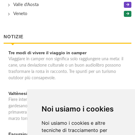
Valle d'Aosta
Veneto
NOTIZIE
Tre modi di vivere il viaggio in camper
Viaggiare in camper non significa solo raggiungere una meta: il
cane, una deviazione culturale o un buon audiolibro possono
trasformare la rotta in racconto. Tre spunti per un turismo
outdoor più consapevole.
Valtènesi: una primavera di eventi tra rosé e Lago di Garda
Fiere internazionali, eventi sul territorio e racconto del rosé
gardesano. Il Consorzio Valtènesi presenta il calendario della
Noi usiamo i cookies
primavera 2026 sulla sponda bresciana del Lago di Garda. Il 23
marzo torna La Prima del Valtènesi per stampa e operatori.
Noi usiamo i cookies e altre
tecniche di tracciamento per
Escursione con appostamento ai Laghi di Suviana e