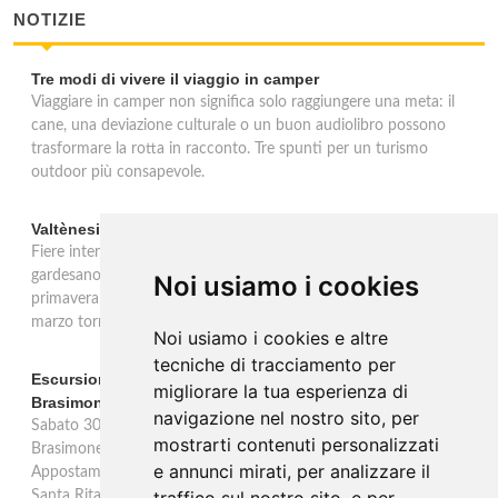
NOTIZIE
Tre modi di vivere il viaggio in camper
Viaggiare in camper non significa solo raggiungere una meta: il
cane, una deviazione culturale o un buon audiolibro possono
trasformare la rotta in racconto. Tre spunti per un turismo
outdoor più consapevole.
Valtènesi: una primavera di eventi tra rosé e Lago di Garda
Fiere internazionali, eventi sul territorio e racconto del rosé
gardesano. Il Consorzio Valtènesi presenta il calendario della
Noi usiamo i cookies
primavera 2026 sulla sponda bresciana del Lago di Garda. Il 23
marzo torna La Prima del Valtènesi per stampa e operatori.
Noi usiamo i cookies e altre
tecniche di tracciamento per
Escursione con appostamento ai Laghi di Suviana e
migliorare la tua esperienza di
Brasimone: caccia fotografica alla fauna
navigazione nel nostro sito, per
Sabato 30 agosto escursione speciale ai Laghi di Suviana e
mostrarti contenuti personalizzati
Brasimone dalle 17 alle 23 per osservare cervi, volpi, lepri e lupi.
e annunci mirati, per analizzare il
Appostamento al crepuscolo nel massimo silenzio. Ritrovo Chiesa
Santa Rita al Brasimone, prenotazione obbligatoria.