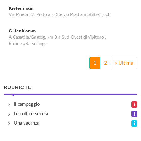
Kiefernhain
Via Pineta 37, Prato allo Stèlvio Prad am Stilfser joch
Gilfenklamm
A Casatèla/Gasteig, km 3 a Sud-Ovest di Vipiteno ,
Racìnes/Ratschings
1
2
»
Ultima
RUBRICHE
Il campeggio
Le colline senesi
Una vacanza