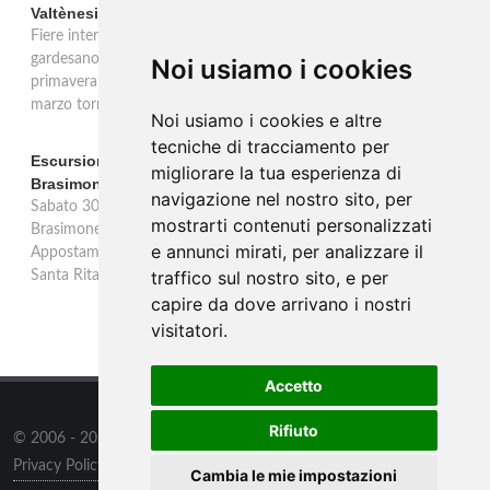
Valtènesi: una primavera di eventi tra rosé e Lago di Garda
Fiere internazionali, eventi sul territorio e racconto del rosé
gardesano. Il Consorzio Valtènesi presenta il calendario della
Noi usiamo i cookies
primavera 2026 sulla sponda bresciana del Lago di Garda. Il 23
marzo torna La Prima del Valtènesi per stampa e operatori.
Noi usiamo i cookies e altre
tecniche di tracciamento per
Escursione con appostamento ai Laghi di Suviana e
migliorare la tua esperienza di
Brasimone: caccia fotografica alla fauna
navigazione nel nostro sito, per
Sabato 30 agosto escursione speciale ai Laghi di Suviana e
mostrarti contenuti personalizzati
Brasimone dalle 17 alle 23 per osservare cervi, volpi, lepri e lupi.
e annunci mirati, per analizzare il
Appostamento al crepuscolo nel massimo silenzio. Ritrovo Chiesa
traffico sul nostro sito, e per
Santa Rita al Brasimone, prenotazione obbligatoria.
capire da dove arrivano i nostri
visitatori.
Accetto
Rifiuto
© 2006 - 2026
Supero Limited
tutti i diritti riservati.
Privacy Policy
/
Preferenze sui Cookies
Cambia le mie impostazioni