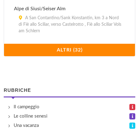
Alpe di Siusi/Seiser Alm
A San Contantino/Sank Konstantin, km 3 a Nord
di Fiè allo Sciliar, verso Castelrotto , Fiè allo Sciliar Vols
am Schlern
Anterselva/Antholz
ALTRI (32)
Ad Anterselva di Sopra/Antholz , Rasun Anterselva
Rasen Antholz
Bersaglio/Schiesstand
Via Dobbiaco 4, Brùnico/Bruneck
RUBRICHE
Caravan Park Sexten
Il campeggio
Via S. Giuseppe 54, Sesto/Sexten
Le colline senesi
Una vacanza
Cevedale