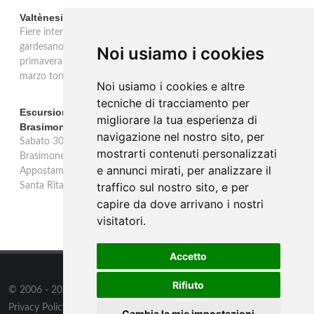
Valtènesi: una primavera di eventi tra rosé e Lago di Garda
Fiere internazionali, eventi sul territorio e racconto del rosé
gardesano. Il Consorzio Valtènesi presenta il calendario della
Noi usiamo i cookies
primavera 2026 sulla sponda bresciana del Lago di Garda. Il 23
marzo torna La Prima del Valtènesi per stampa e operatori.
Noi usiamo i cookies e altre
tecniche di tracciamento per
Escursione con appostamento ai Laghi di Suviana e
migliorare la tua esperienza di
Brasimone: caccia fotografica alla fauna
navigazione nel nostro sito, per
Sabato 30 agosto escursione speciale ai Laghi di Suviana e
mostrarti contenuti personalizzati
Brasimone dalle 17 alle 23 per osservare cervi, volpi, lepri e lupi.
e annunci mirati, per analizzare il
Appostamento al crepuscolo nel massimo silenzio. Ritrovo Chiesa
traffico sul nostro sito, e per
Santa Rita al Brasimone, prenotazione obbligatoria.
capire da dove arrivano i nostri
visitatori.
Accetto
Rifiuto
© 2006 - 2026
Supero Limited
tutti i diritti riservati.
Privacy Policy
/
Preferenze sui Cookies
Cambia le mie impostazioni