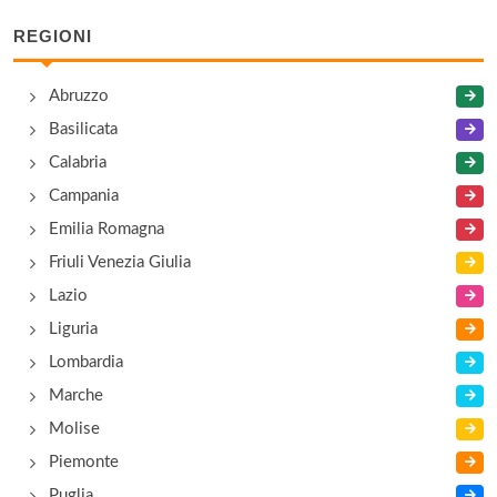
Via Val Venosta 59, Làces/Latsch
REGIONI
Colfosco
Abruzzo
Via Sorega 15, Corvara in Badìa/Corvara
Basilicata
Corones
Calabria
A Rasun di Sotto/Niederrasen , Rasun Anterselva
Campania
Rasen Antholz
Emilia Romagna
Friuli Venezia Giulia
Foiana/Vollan
Lazio
Via Zehent 6, Lana/Lana
Liguria
Lombardia
Marche
Molise
Piemonte
Puglia