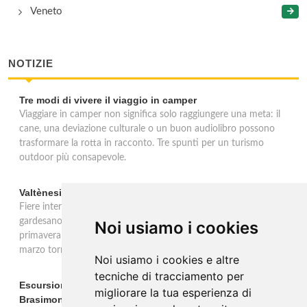
Veneto
NOTIZIE
Tre modi di vivere il viaggio in camper
Viaggiare in camper non significa solo raggiungere una meta: il
cane, una deviazione culturale o un buon audiolibro possono
trasformare la rotta in racconto. Tre spunti per un turismo
outdoor più consapevole.
Valtènesi: una primavera di eventi tra rosé e Lago di Garda
Fiere internazionali, eventi sul territorio e racconto del rosé
gardesano. Il Consorzio Valtènesi presenta il calendario della
Noi usiamo i cookies
primavera 2026 sulla sponda bresciana del Lago di Garda. Il 23
marzo torna La Prima del Valtènesi per stampa e operatori.
Noi usiamo i cookies e altre
tecniche di tracciamento per
Escursione con appostamento ai Laghi di Suviana e
migliorare la tua esperienza di
Brasimone: caccia fotografica alla fauna