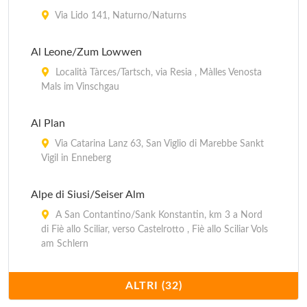
Via Lido 141, Naturno/Naturns
Al Leone/Zum Lowwen
Località Tàrces/Tartsch, via Resia , Màlles Venosta
Mals im Vinschgau
Al Plan
Via Catarina Lanz 63, San Viglio di Marebbe Sankt
Vigil in Enneberg
Alpe di Siusi/Seiser Alm
A San Contantino/Sank Konstantin, km 3 a Nord
di Fiè allo Sciliar, verso Castelrotto , Fiè allo Sciliar Vols
am Schlern
Anterselva/Antholz
ALTRI (32)
Ad Anterselva di Sopra/Antholz , Rasun Anterselva