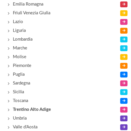
Rasen Antholz
Emilia Romagna
Friuli Venezia Giulia
Foiana/Vollan
Lazio
Via Zehent 6, Lana/Lana
Liguria
Lombardia
Marche
Molise
Piemonte
Puglia
Sardegna
Sicilia
Toscana
Trentino Alto Adige
Umbria
Valle d'Aosta