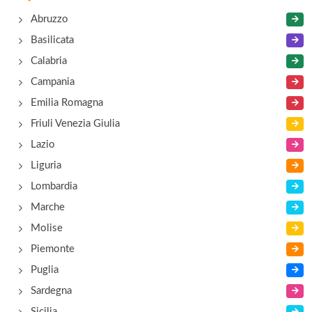
Abruzzo
Via Val Venosta 59, Làces/Latsch
Basilicata
Colfosco
Calabria
Via Sorega 15, Corvara in Badìa/Corvara
Campania
Emilia Romagna
Corones
Friuli Venezia Giulia
A Rasun di Sotto/Niederrasen , Rasun Anterselva
Lazio
Rasen Antholz
Liguria
Lombardia
Marche
Molise
Piemonte
Puglia
Sardegna
Sicilia