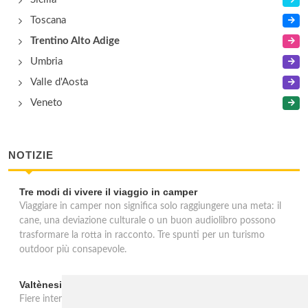
Toscana
Trentino Alto Adige
Umbria
Valle d'Aosta
Veneto
NOTIZIE
Tre modi di vivere il viaggio in camper
Viaggiare in camper non significa solo raggiungere una meta: il
cane, una deviazione culturale o un buon audiolibro possono
trasformare la rotta in racconto. Tre spunti per un turismo
outdoor più consapevole.
Valtènesi: una primavera di eventi tra rosé e Lago di Garda
Fiere internazionali, eventi sul territorio e racconto del rosé