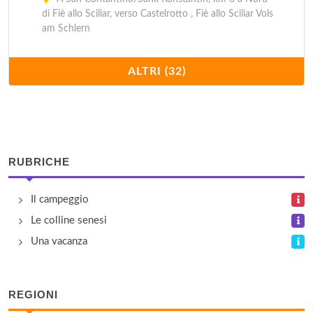
di Fiè allo Sciliar, verso Castelrotto , Fiè allo Sciliar Vols
am Schlern
Anterselva/Antholz
ALTRI (32)
Ad Anterselva di Sopra/Antholz , Rasun Anterselva
Rasen Antholz
Bersaglio/Schiesstand
Via Dobbiaco 4, Brùnico/Bruneck
RUBRICHE
Caravan Park Sexten
Il campeggio
Via S. Giuseppe 54, Sesto/Sexten
Le colline senesi
Una vacanza
Cascata/Wasserfall
Via Cascata 36, Ora/Auer
REGIONI
Cevedale