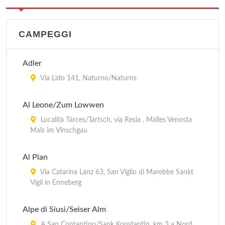
CAMPEGGI
Adler
Via Lido 141, Naturno/Naturns
Al Leone/Zum Lowwen
Località Tàrces/Tartsch, via Resia , Màlles Venosta
Mals im Vinschgau
Al Plan
Via Catarina Lanz 63, San Viglio di Marebbe Sankt
Vigil in Enneberg
Alpe di Siusi/Seiser Alm
A San Contantino/Sank Konstantin, km 3 a Nord