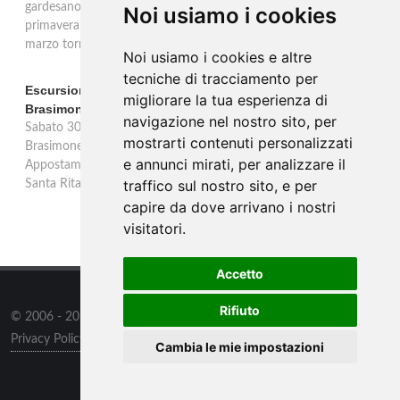
gardesano. Il Consorzio Valtènesi presenta il calendario della
Noi usiamo i cookies
primavera 2026 sulla sponda bresciana del Lago di Garda. Il 23
marzo torna La Prima del Valtènesi per stampa e operatori.
Noi usiamo i cookies e altre
tecniche di tracciamento per
Escursione con appostamento ai Laghi di Suviana e
migliorare la tua esperienza di
Brasimone: caccia fotografica alla fauna
navigazione nel nostro sito, per
Sabato 30 agosto escursione speciale ai Laghi di Suviana e
mostrarti contenuti personalizzati
Brasimone dalle 17 alle 23 per osservare cervi, volpi, lepri e lupi.
e annunci mirati, per analizzare il
Appostamento al crepuscolo nel massimo silenzio. Ritrovo Chiesa
traffico sul nostro sito, e per
Santa Rita al Brasimone, prenotazione obbligatoria.
capire da dove arrivano i nostri
visitatori.
Accetto
Rifiuto
© 2006 - 2026
Supero Limited
tutti i diritti riservati.
Privacy Policy
/
Preferenze sui Cookies
Cambia le mie impostazioni
Informazioni
/
Contatti
/
Sitemap