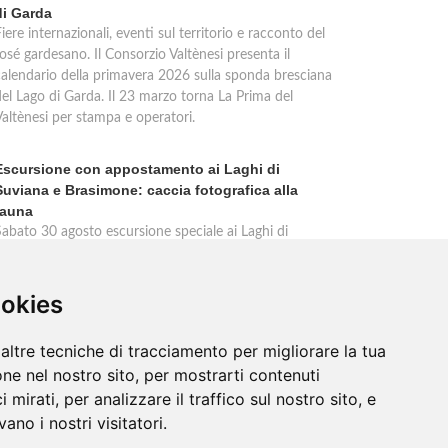
di Garda
iere internazionali, eventi sul territorio e racconto del
osé gardesano. Il Consorzio Valtènesi presenta il
calendario della primavera 2026 sulla sponda bresciana
del Lago di Garda. Il 23 marzo torna La Prima del
Valtènesi per stampa e operatori.
Escursione con appostamento ai Laghi di
Suviana e Brasimone: caccia fotografica alla
fauna
Sabato 30 agosto escursione speciale ai Laghi di
Suviana e Brasimone dalle 17 alle 23 per osservare
ervi, volpi, lepri e lupi. Appostamento al crepuscolo nel
massimo silenzio. Ritrovo Chiesa Santa Rita al
ookies
Brasimone, prenotazione obbligatoria.
altre tecniche di tracciamento per migliorare la tua
ne nel nostro sito, per mostrarti contenuti
 mirati, per analizzare il traffico sul nostro sito, e
ano i nostri visitatori.