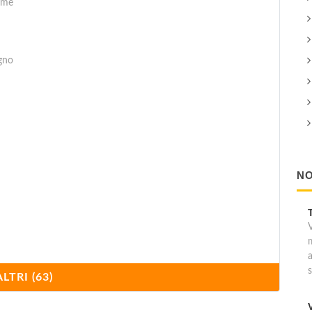
erme
egno
NO
ALTRI (63)