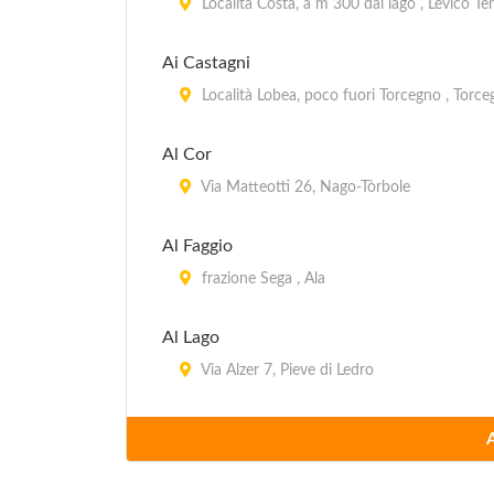
Località Costa, a m 300 dal lago , Lèvico T
Ai Castagni
Località Lobea, poco fuori Torcegno , Torc
Al Cor
Via Matteotti 26, Nago-Tòrbole
Al Faggio
frazione Sega , Ala
Al Lago
Via Alzer 7, Pieve di Ledro
Al Lago
Viale Rovereto 112, Riva del Garda