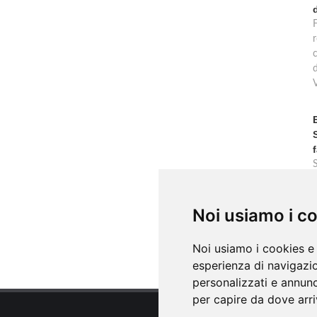
F
r
 Ledro, vicino al lago , Molina di Ledro
c
Noi usiamo i c
Noi usiamo i cookies e 
esperienza di navigazio
personalizzati e annunci
per capire da dove arriv