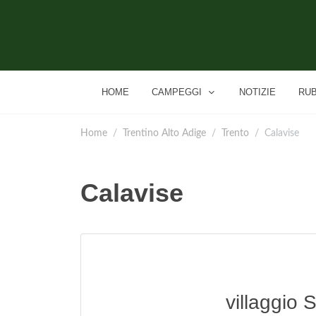
HOME
CAMPEGGI
NOTIZIE
RU
Home
Trentino Alto Adige
Trento
Calavise
Calavise
villaggio 