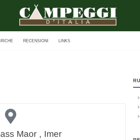
BRICHE
RECENSIONI
LINKS
RU
Sass Maor , Imer
RE