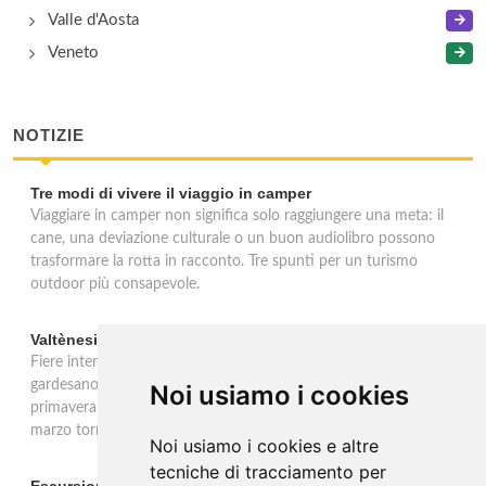
Valle d'Aosta
Veneto
NOTIZIE
Tre modi di vivere il viaggio in camper
Viaggiare in camper non significa solo raggiungere una meta: il
cane, una deviazione culturale o un buon audiolibro possono
trasformare la rotta in racconto. Tre spunti per un turismo
outdoor più consapevole.
Valtènesi: una primavera di eventi tra rosé e Lago di Garda
Fiere internazionali, eventi sul territorio e racconto del rosé
gardesano. Il Consorzio Valtènesi presenta il calendario della
Noi usiamo i cookies
primavera 2026 sulla sponda bresciana del Lago di Garda. Il 23
marzo torna La Prima del Valtènesi per stampa e operatori.
Noi usiamo i cookies e altre
tecniche di tracciamento per