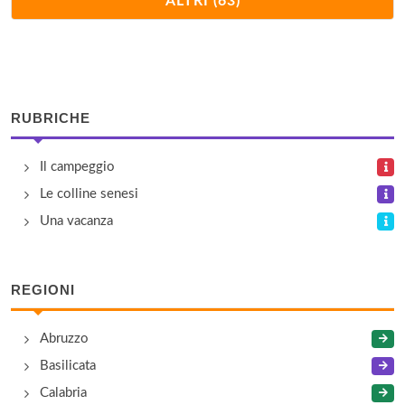
ALTRI (63)
Viale Rovereto 112, Riva del Garda
Al Porto
A Torbole, vicino al lago , Nago-Tòrbole
RUBRICHE
Al Sole
Il campeggio
Località Besta, via Maffei, km 1 da Molina di Ledro,
vicino al lago , Molina di Ledro
Le colline senesi
Una vacanza
Andalo
Viale Del Parco 4, Andalo
REGIONI
Arco
Abruzzo
Via Legionari Cecoslovacchi 12, Arco
Basilicata
Azzurro
Calabria