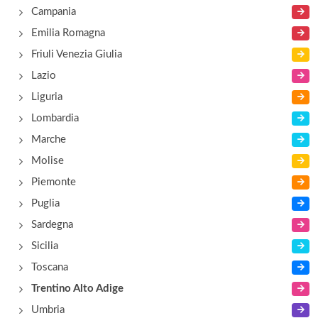
Via Alzer, vicino al lago , Pieve di Ledro
Campania
Emilia Romagna
Friuli Venezia Giulia
Lazio
Liguria
Lombardia
Marche
Molise
Piemonte
Puglia
Sardegna
Sicilia
Toscana
Trentino Alto Adige
Umbria