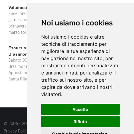
Valtènesi: una primavera di eventi tra rosé e Lago di Garda
Fiere internazionali, eventi sul territorio e racconto del rosé
gardesano. Il Consorzio Valtènesi presenta il calendario della
Noi usiamo i cookies
primavera 2026 sulla sponda bresciana del Lago di Garda. Il 23
marzo torna La Prima del Valtènesi per stampa e operatori.
Noi usiamo i cookies e altre
tecniche di tracciamento per
Escursione con appostamento ai Laghi di Suviana e
migliorare la tua esperienza di
Brasimone: caccia fotografica alla fauna
navigazione nel nostro sito, per
Sabato 30 agosto escursione speciale ai Laghi di Suviana e
mostrarti contenuti personalizzati
Brasimone dalle 17 alle 23 per osservare cervi, volpi, lepri e lupi.
e annunci mirati, per analizzare il
Appostamento al crepuscolo nel massimo silenzio. Ritrovo Chiesa
traffico sul nostro sito, e per
Santa Rita al Brasimone, prenotazione obbligatoria.
capire da dove arrivano i nostri
visitatori.
Accetto
Rifiuto
© 2006 - 2026
Supero Limited
tutti i diritti riservati.
Privacy Policy
/
Preferenze sui Cookies
Cambia le mie impostazioni