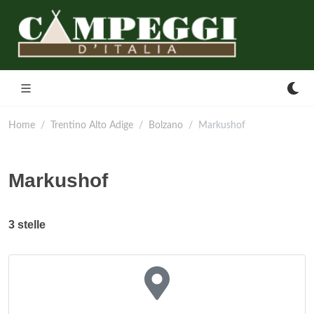
Home
Trentino Alto Adige
Bolzano
Markushof
Markushof
3 stelle