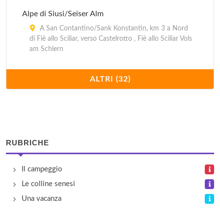
Alpe di Siusi/Seiser Alm
A San Contantino/Sank Konstantin, km 3 a Nord
di Fiè allo Sciliar, verso Castelrotto , Fiè allo Sciliar Vols
am Schlern
Anterselva/Antholz
ALTRI (32)
Ad Anterselva di Sopra/Antholz , Rasun Anterselva
Rasen Antholz
Bersaglio/Schiesstand
Via Dobbiaco 4, Brùnico/Bruneck
RUBRICHE
Caravan Park Sexten
Il campeggio
Via S. Giuseppe 54, Sesto/Sexten
Le colline senesi
Una vacanza
Cascata/Wasserfall