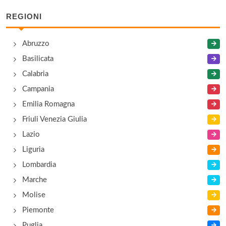
Via Cascata 36, Ora/Auer
REGIONI
Cevedale
Abruzzo
Via Val Venosta 59, Làces/Latsch
Basilicata
Colfosco
Calabria
Via Sorega 15, Corvara in Badìa/Corvara
Campania
Emilia Romagna
Corones
Friuli Venezia Giulia
A Rasun di Sotto/Niederrasen , Rasun Anterselva
Lazio
Rasen Antholz
Liguria
Lombardia
Marche
Molise
Piemonte
Puglia