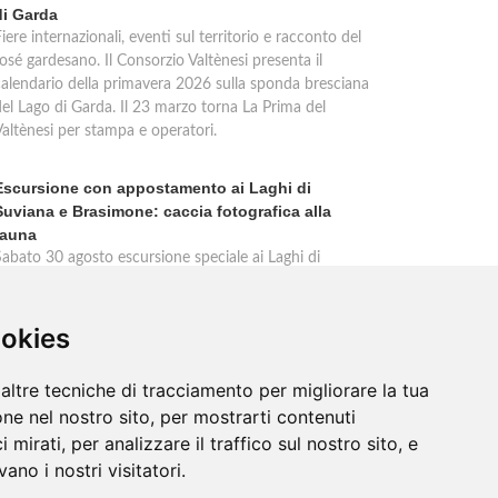
di Garda
iere internazionali, eventi sul territorio e racconto del
osé gardesano. Il Consorzio Valtènesi presenta il
calendario della primavera 2026 sulla sponda bresciana
del Lago di Garda. Il 23 marzo torna La Prima del
Valtènesi per stampa e operatori.
Escursione con appostamento ai Laghi di
Suviana e Brasimone: caccia fotografica alla
fauna
Sabato 30 agosto escursione speciale ai Laghi di
Suviana e Brasimone dalle 17 alle 23 per osservare
ervi, volpi, lepri e lupi. Appostamento al crepuscolo nel
massimo silenzio. Ritrovo Chiesa Santa Rita al
ookies
Brasimone, prenotazione obbligatoria.
altre tecniche di tracciamento per migliorare la tua
ne nel nostro sito, per mostrarti contenuti
 mirati, per analizzare il traffico sul nostro sito, e
ano i nostri visitatori.