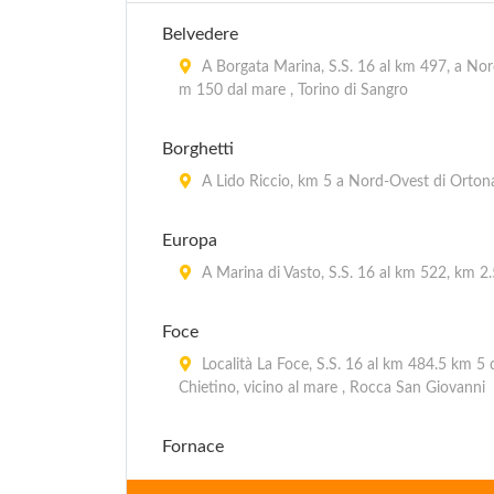
Belvedere
A Borgata Marina, S.S. 16 al km 497, a Nord
m 150 dal mare , Torino di Sangro
Borghetti
A Lido Riccio, km 5 a Nord-Ovest di Ortona
Europa
A Marina di Vasto, S.S. 16 al km 522, km 2.5
Foce
Località La Foce, S.S. 16 al km 484.5 km 5 d
Chietino, vicino al mare , Rocca San Giovanni
Fornace
A Marina di San Vito, località Portelle, S.S