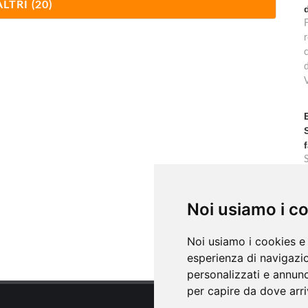
ALTRI (20)
F
r
 Fuori Marina di Vasto, vicino al mare , Vasto
 Fuori Marina di Vasto, vicino al mare , Vasto
c
Noi usiamo i c
Noi usiamo i cookies e 
esperienza di navigazio
personalizzati e annunci
per capire da dove arriv
al lago , Bomba