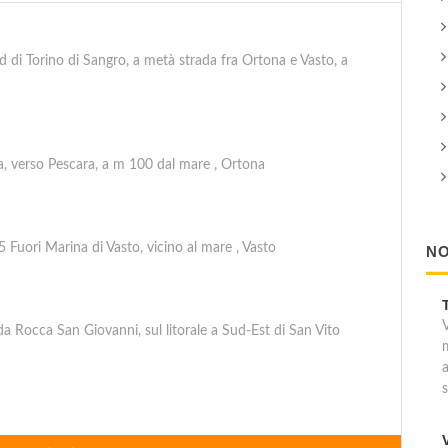
 di Torino di Sangro, a metà strada fra Ortona e Vasto, a
, verso Pescara, a m 100 dal mare , Ortona
 Fuori Marina di Vasto, vicino al mare , Vasto
NO
a Rocca San Giovanni, sul litorale a Sud-Est di San Vito
. 16 al km 479.6, km 2 da San Vito Chietino, a m 200 dal