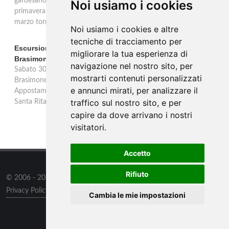
gardesano. Il Consorzio Valtènesi presenta il calendario della
Noi usiamo i cookies
primavera 2026 sulla sponda bresciana del Lago di Garda. Il 23
marzo torna La Prima del Valtènesi per stampa e operatori.
Noi usiamo i cookies e altre
tecniche di tracciamento per
Escursione con appostamento ai Laghi di Suviana e
migliorare la tua esperienza di
Brasimone: caccia fotografica alla fauna
navigazione nel nostro sito, per
Sabato 30 agosto escursione speciale ai Laghi di Suviana e
mostrarti contenuti personalizzati
Brasimone dalle 17 alle 23 per osservare cervi, volpi, lepri e lupi.
e annunci mirati, per analizzare il
Appostamento al crepuscolo nel massimo silenzio. Ritrovo Chiesa
traffico sul nostro sito, e per
Santa Rita al Brasimone, prenotazione obbligatoria.
capire da dove arrivano i nostri
visitatori.
Accetto
Rifiuto
© 2006 - 2026
Supero Limited
tutti i diritti riservati.
Privacy Policy
/
Preferenze sui Cookies
Cambia le mie impostazioni
Informazioni
/
Contatti
/
Sitemap