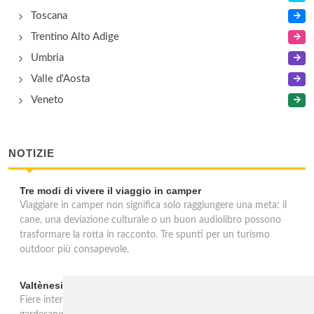
Toscana
Trentino Alto Adige
Umbria
Valle d'Aosta
Veneto
NOTIZIE
Tre modi di vivere il viaggio in camper
Viaggiare in camper non significa solo raggiungere una meta: il
cane, una deviazione culturale o un buon audiolibro possono
trasformare la rotta in racconto. Tre spunti per un turismo
outdoor più consapevole.
Valtènesi: una primavera di eventi tra rosé e Lago di Garda
Fiere internazionali, eventi sul territorio e racconto del rosé