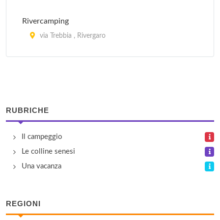
Rivercamping
via Trebbia , Rivergaro
Rocca dei Folli
via Rocca dei Folli , Ferriere
RUBRICHE
Il campeggio
Le colline senesi
Una vacanza
REGIONI