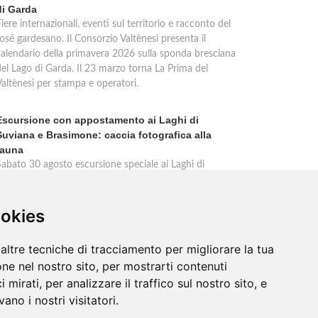
di Garda
iere internazionali, eventi sul territorio e racconto del
osé gardesano. Il Consorzio Valtènesi presenta il
calendario della primavera 2026 sulla sponda bresciana
del Lago di Garda. Il 23 marzo torna La Prima del
Valtènesi per stampa e operatori.
Escursione con appostamento ai Laghi di
Suviana e Brasimone: caccia fotografica alla
fauna
Sabato 30 agosto escursione speciale ai Laghi di
Suviana e Brasimone dalle 17 alle 23 per osservare
ervi, volpi, lepri e lupi. Appostamento al crepuscolo nel
massimo silenzio. Ritrovo Chiesa Santa Rita al
ookies
Brasimone, prenotazione obbligatoria.
altre tecniche di tracciamento per migliorare la tua
ne nel nostro sito, per mostrarti contenuti
 mirati, per analizzare il traffico sul nostro sito, e
ano i nostri visitatori.