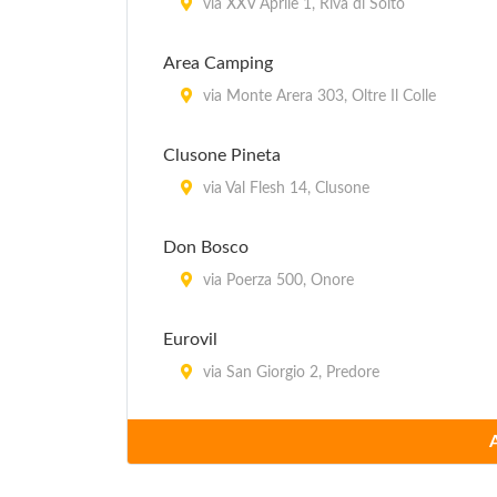
via XXV Aprile 1, Riva di Solto
Area Camping
via Monte Arera 303, Oltre Il Colle
Clusone Pineta
via Val Flesh 14, Clusone
Don Bosco
via Poerza 500, Onore
Eurovil
via San Giorgio 2, Predore
International Camping Patrice
via Cantoniera 18, Castione della Presolana