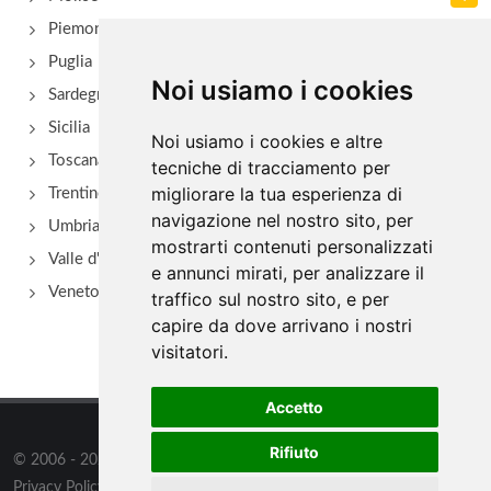
Piemonte
Puglia
Noi usiamo i cookies
Sardegna
Sicilia
Noi usiamo i cookies e altre
Toscana
tecniche di tracciamento per
migliorare la tua esperienza di
Trentino Alto Adige
navigazione nel nostro sito, per
Umbria
mostrarti contenuti personalizzati
Valle d'Aosta
e annunci mirati, per analizzare il
Veneto
traffico sul nostro sito, e per
capire da dove arrivano i nostri
visitatori.
Accetto
Rifiuto
© 2006 - 2026
Supero Limited
tutti i diritti riservati.
Privacy Policy
/
Preferenze sui Cookies