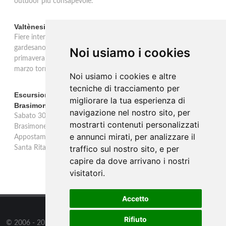
outdoor più consapevole.
Valtènesi: una primavera di eventi tra rosé e Lago di Garda
Fiere internazionali, eventi sul territorio e racconto del rosé
gardesano. Il Consorzio Valtènesi presenta il calendario della
Noi usiamo i cookies
primavera 2026 sulla sponda bresciana del Lago di Garda. Il 23
marzo torna La Prima del Valtènesi per stampa e operatori.
Noi usiamo i cookies e altre
tecniche di tracciamento per
Escursione con appostamento ai Laghi di Suviana e
migliorare la tua esperienza di
Brasimone: caccia fotografica alla fauna
navigazione nel nostro sito, per
Sabato 30 agosto escursione speciale ai Laghi di Suviana e
mostrarti contenuti personalizzati
Brasimone dalle 17 alle 23 per osservare cervi, volpi, lepri e lupi.
e annunci mirati, per analizzare il
Appostamento al crepuscolo nel massimo silenzio. Ritrovo Chiesa
traffico sul nostro sito, e per
Santa Rita al Brasimone, prenotazione obbligatoria.
capire da dove arrivano i nostri
visitatori.
Accetto
Rifiuto
© 2006 - 2026
Supero Limited
tutti i diritti riservati.