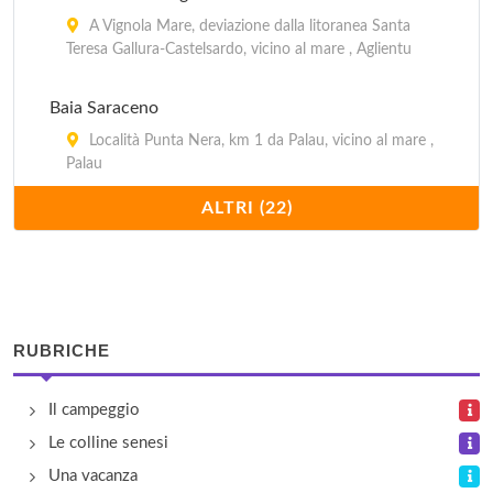
A Vignola Mare, deviazione dalla litoranea Santa
Teresa Gallura-Castelsardo, vicino al mare , Aglientu
Baia Saraceno
Località Punta Nera, km 1 da Palau, vicino al mare ,
Palau
ALTRI (22)
Cala d'Ambra
Località Cala d'Ambra, a m 100 dal mare , San
Teodoro
Calacavallo
RUBRICHE
Località Coda Cavallo, deviazione dalla litoranea,
km 8 a Nord di San Teodro, vicino al mare , San
Il campeggio
Teodoro
Le colline senesi
Capo d'Orso
Una vacanza