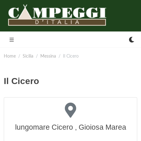
Home
Sicilia
Messina
Il Cicero
Il Cicero
lungomare Cicero , Gioiosa Marea