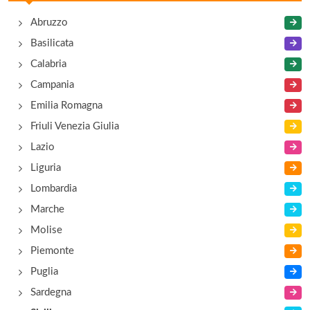
via Torrente Agrò , Sant'Alessio Siculo
Abruzzo
Basilicata
Lo Scoglio
Calabria
strada statale 113 km 164, Tusa
Campania
Emilia Romagna
Friuli Venezia Giulia
Lazio
Liguria
Lombardia
Marche
Molise
Piemonte
Puglia
Sardegna