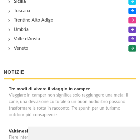
Sicilia
Toscana
Trentino Alto Adige
Umbria
Valle d'Aosta
Veneto
NOTIZIE
Tre modi di vivere il viaggio in camper
Viaggiare in camper non significa solo raggiungere una meta: il
cane, una deviazione culturale o un buon audiolibro possono
trasformare la rotta in racconto. Tre spunti per un turismo
outdoor più consapevole.
Valtènesi: una primavera di eventi tra rosé e Lago di Garda
Fiere internazionali, eventi sul territorio e racconto del rosé