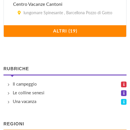
Centro Vacanze Cantoni
lungomare Spinesante , Barcellona Pozzo di Gotto
Cirucco
ALTRI (19)
strada Panoramica , Milazzo
Euro Camping Marmaruca
via Leto 8, Letojanni
RUBRICHE
Forza d'Agrò Mare
Il campeggio
località Buzzuratti , Forza d'Agrò
Le colline senesi
Il Peloritano
Una vacanza
frazione Rodia , Messina
REGIONI
La Focetta Sicula