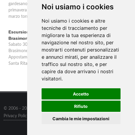
gardesano. Il Consorzio Valtènesi presenta il calendario della
Noi usiamo i cookies
primavera 2026 sulla sponda bresciana del Lago di Garda. Il 23
marzo torna La Prima del Valtènesi per stampa e operatori.
Noi usiamo i cookies e altre
tecniche di tracciamento per
Escursione con appostamento ai Laghi di Suviana e
migliorare la tua esperienza di
Brasimone: caccia fotografica alla fauna
navigazione nel nostro sito, per
Sabato 30 agosto escursione speciale ai Laghi di Suviana e
mostrarti contenuti personalizzati
Brasimone dalle 17 alle 23 per osservare cervi, volpi, lepri e lupi.
e annunci mirati, per analizzare il
Appostamento al crepuscolo nel massimo silenzio. Ritrovo Chiesa
traffico sul nostro sito, e per
Santa Rita al Brasimone, prenotazione obbligatoria.
capire da dove arrivano i nostri
visitatori.
Accetto
Rifiuto
© 2006 - 2026
Supero Limited
tutti i diritti riservati.
Privacy Policy
/
Preferenze sui Cookies
Cambia le mie impostazioni
Informazioni
/
Contatti
/
Sitemap