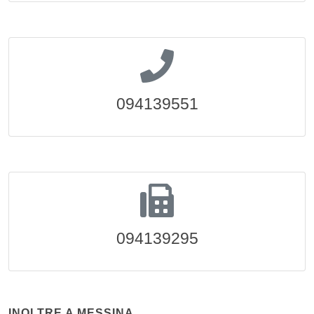
094139551
094139295
INOLTRE A MESSINA