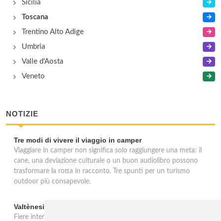
Sicilia
Toscana
Trentino Alto Adige
Umbria
Valle d'Aosta
Veneto
NOTIZIE
Tre modi di vivere il viaggio in camper
Viaggiare in camper non significa solo raggiungere una meta: il
cane, una deviazione culturale o un buon audiolibro possono
trasformare la rotta in racconto. Tre spunti per un turismo
outdoor più consapevole.
Valtènesi: una primavera di eventi tra rosé e Lago di Garda
Fiere internazionali, eventi sul territorio e racconto del rosé