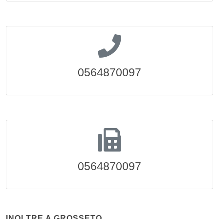
0564870097
0564870097
INOLTRE A GROSSETO