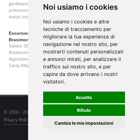
gardesano. Il Consorzio Valtènesi presenta il calendario della
Noi usiamo i cookies
primavera 2026 sulla sponda bresciana del Lago di Garda. Il 23
marzo torna La Prima del Valtènesi per stampa e operatori.
Noi usiamo i cookies e altre
tecniche di tracciamento per
Escursione con appostamento ai Laghi di Suviana e
migliorare la tua esperienza di
Brasimone: caccia fotografica alla fauna
navigazione nel nostro sito, per
Sabato 30 agosto escursione speciale ai Laghi di Suviana e
mostrarti contenuti personalizzati
Brasimone dalle 17 alle 23 per osservare cervi, volpi, lepri e lupi.
e annunci mirati, per analizzare il
Appostamento al crepuscolo nel massimo silenzio. Ritrovo Chiesa
traffico sul nostro sito, e per
Santa Rita al Brasimone, prenotazione obbligatoria.
capire da dove arrivano i nostri
visitatori.
Accetto
Rifiuto
© 2006 - 2026
Supero Limited
tutti i diritti riservati.
Privacy Policy
/
Preferenze sui Cookies
Cambia le mie impostazioni
Informazioni
/
Contatti
/
Sitemap