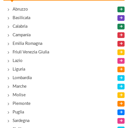
strada Vicinale Quercesecca 180, Grosseto
Abruzzo
Basilicata
Costa d'Argento
Calabria
borgo Carice , Capalbio
Campania
Emilia Romagna
Friuli Venezia Giulia
Lazio
Liguria
Lombardia
Marche
Molise
Piemonte
Puglia
Sardegna