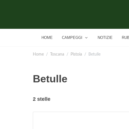
HOME
CAMPEGGI
NOTIZIE
RU
Home
Toscana
Pistoia
Betulle
Betulle
2 stelle