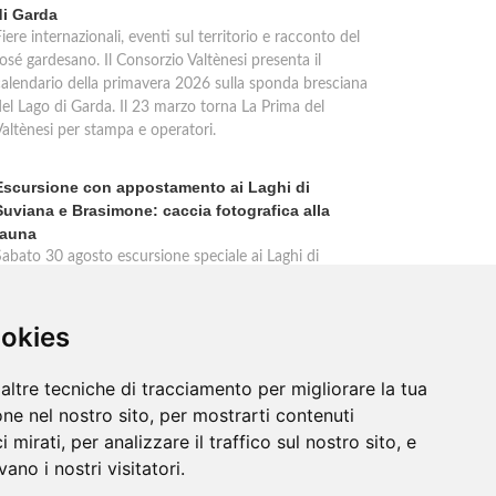
di Garda
iere internazionali, eventi sul territorio e racconto del
osé gardesano. Il Consorzio Valtènesi presenta il
calendario della primavera 2026 sulla sponda bresciana
del Lago di Garda. Il 23 marzo torna La Prima del
Valtènesi per stampa e operatori.
Escursione con appostamento ai Laghi di
Suviana e Brasimone: caccia fotografica alla
fauna
Sabato 30 agosto escursione speciale ai Laghi di
Suviana e Brasimone dalle 17 alle 23 per osservare
ervi, volpi, lepri e lupi. Appostamento al crepuscolo nel
massimo silenzio. Ritrovo Chiesa Santa Rita al
ookies
Brasimone, prenotazione obbligatoria.
altre tecniche di tracciamento per migliorare la tua
ne nel nostro sito, per mostrarti contenuti
 mirati, per analizzare il traffico sul nostro sito, e
ano i nostri visitatori.