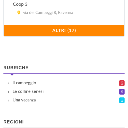
Coop 3
via dei Campeggi 8, Ravenna
International Camping
ALTRI (17)
via Byron 98, Ravenna
Pinarella
viale Abruzzi 52, Cervia
RUBRICHE
Pineta Camping Villaggio
Il campeggio
viale Giacomo Matteotti 186, Cervia
Le colline senesi
Piomboni International Camping
Una vacanza
viale della Pace 421, Ravenna
REGIONI
Ramazzotti