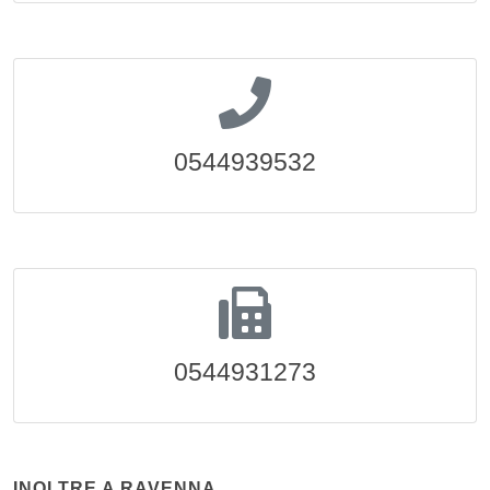
0544939532
0544931273
INOLTRE A RAVENNA