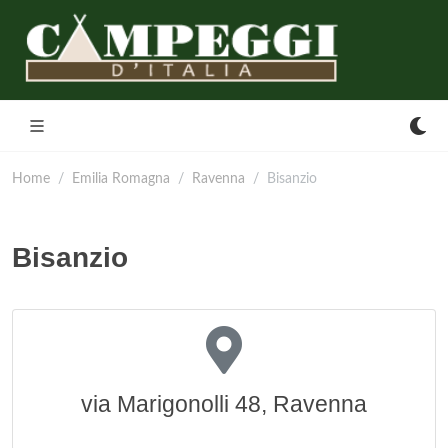
Home
Emilia Romagna
Ravenna
Bisanzio
Bisanzio
via Marigonolli 48, Ravenna