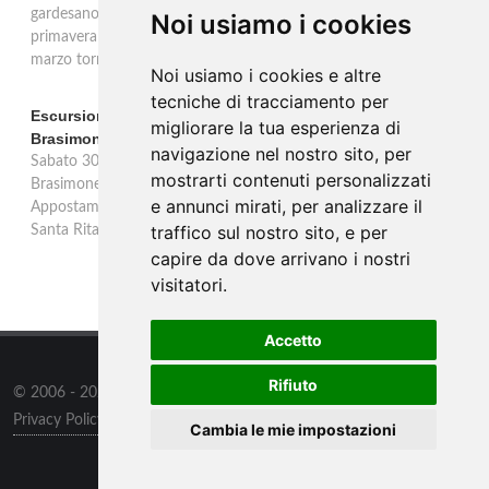
gardesano. Il Consorzio Valtènesi presenta il calendario della
Noi usiamo i cookies
primavera 2026 sulla sponda bresciana del Lago di Garda. Il 23
marzo torna La Prima del Valtènesi per stampa e operatori.
Noi usiamo i cookies e altre
tecniche di tracciamento per
Escursione con appostamento ai Laghi di Suviana e
migliorare la tua esperienza di
Brasimone: caccia fotografica alla fauna
navigazione nel nostro sito, per
Sabato 30 agosto escursione speciale ai Laghi di Suviana e
mostrarti contenuti personalizzati
Brasimone dalle 17 alle 23 per osservare cervi, volpi, lepri e lupi.
e annunci mirati, per analizzare il
Appostamento al crepuscolo nel massimo silenzio. Ritrovo Chiesa
traffico sul nostro sito, e per
Santa Rita al Brasimone, prenotazione obbligatoria.
capire da dove arrivano i nostri
visitatori.
Accetto
Rifiuto
© 2006 - 2026
Supero Limited
tutti i diritti riservati.
Privacy Policy
/
Preferenze sui Cookies
Cambia le mie impostazioni
Informazioni
/
Contatti
/
Sitemap