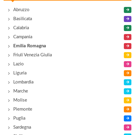
via Paolo e Francesca , Ravenna
Abruzzo
Basilicata
Reno
Calabria
via Spallazzi 11, Ravenna
Campania
Emilia Romagna
Friuli Venezia Giulia
Lazio
Liguria
Lombardia
Marche
Molise
Piemonte
Puglia
Sardegna