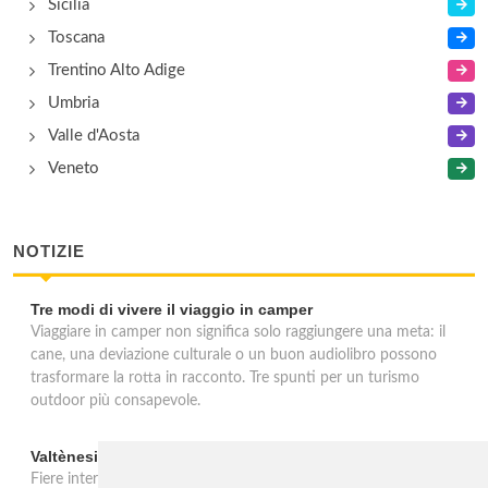
Sicilia
Toscana
Trentino Alto Adige
Umbria
Valle d'Aosta
Veneto
NOTIZIE
Tre modi di vivere il viaggio in camper
Viaggiare in camper non significa solo raggiungere una meta: il
cane, una deviazione culturale o un buon audiolibro possono
trasformare la rotta in racconto. Tre spunti per un turismo
outdoor più consapevole.
Valtènesi: una primavera di eventi tra rosé e Lago di Garda
Fiere internazionali, eventi sul territorio e racconto del rosé