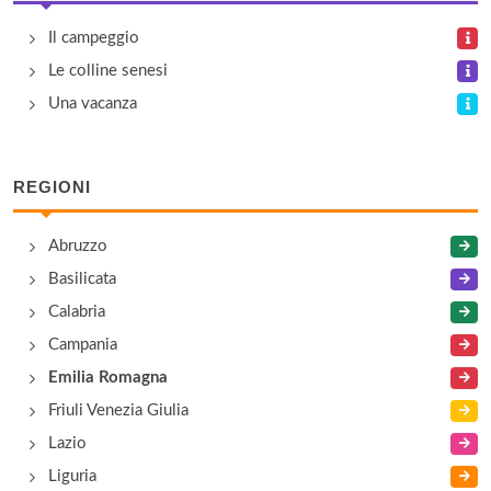
Pineta Camping Villaggio
Il campeggio
viale Giacomo Matteotti 186, Cervia
Le colline senesi
Piomboni International Camping
Una vacanza
viale della Pace 421, Ravenna
REGIONI
Ramazzotti
via Paolo e Francesca , Ravenna
Abruzzo
Basilicata
Reno
Calabria
via Spallazzi 11, Ravenna
Campania
Emilia Romagna
Friuli Venezia Giulia
Lazio
Liguria