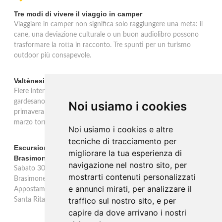
Tre modi di vivere il viaggio in camper
Viaggiare in camper non significa solo raggiungere una meta: il
cane, una deviazione culturale o un buon audiolibro possono
trasformare la rotta in racconto. Tre spunti per un turismo
outdoor più consapevole.
Valtènesi: una primavera di eventi tra rosé e Lago di Garda
Fiere internazionali, eventi sul territorio e racconto del rosé
gardesano. Il Consorzio Valtènesi presenta il calendario della
Noi usiamo i cookies
primavera 2026 sulla sponda bresciana del Lago di Garda. Il 23
marzo torna La Prima del Valtènesi per stampa e operatori.
Noi usiamo i cookies e altre
tecniche di tracciamento per
Escursione con appostamento ai Laghi di Suviana e
migliorare la tua esperienza di
Brasimone: caccia fotografica alla fauna
navigazione nel nostro sito, per
Sabato 30 agosto escursione speciale ai Laghi di Suviana e
mostrarti contenuti personalizzati
Brasimone dalle 17 alle 23 per osservare cervi, volpi, lepri e lupi.
e annunci mirati, per analizzare il
Appostamento al crepuscolo nel massimo silenzio. Ritrovo Chiesa
traffico sul nostro sito, e per
Santa Rita al Brasimone, prenotazione obbligatoria.
capire da dove arrivano i nostri