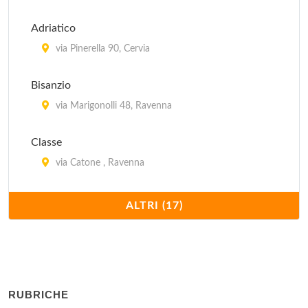
Adriatico
via Pinerella 90, Cervia
Bisanzio
via Marigonolli 48, Ravenna
Classe
via Catone , Ravenna
International Camping
ALTRI (17)
via Byron 98, Ravenna
Pinarella
viale Abruzzi 52, Cervia
RUBRICHE