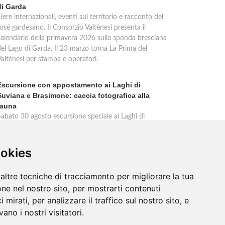
di Garda
iere internazionali, eventi sul territorio e racconto del
osé gardesano. Il Consorzio Valtènesi presenta il
calendario della primavera 2026 sulla sponda bresciana
del Lago di Garda. Il 23 marzo torna La Prima del
Valtènesi per stampa e operatori.
Escursione con appostamento ai Laghi di
Suviana e Brasimone: caccia fotografica alla
fauna
Sabato 30 agosto escursione speciale ai Laghi di
Suviana e Brasimone dalle 17 alle 23 per osservare
ervi, volpi, lepri e lupi. Appostamento al crepuscolo nel
massimo silenzio. Ritrovo Chiesa Santa Rita al
ookies
Brasimone, prenotazione obbligatoria.
altre tecniche di tracciamento per migliorare la tua
ne nel nostro sito, per mostrarti contenuti
 mirati, per analizzare il traffico sul nostro sito, e
ano i nostri visitatori.