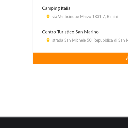
Camping Italia
via Venticinque Marzo 1831 7, Rimini
Centro Turistico San Marino
strada San Michele 50, Repubblica di San 
Fontanelle
via Torino 56, Riccione
Happy
viale Panzini 228, Bellaria Igea Marina
Italia International
via Toscanelli 112, Rimini
Maximum