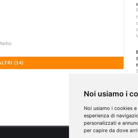
F
r
Marino
ALTRI (14)
c
Noi usiamo i c
Noi usiamo i cookies e 
esperienza di navigazio
personalizzati e annunci
per capire da dove arriv