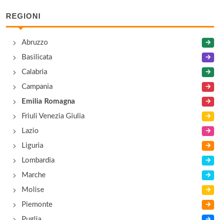
REGIONI
Misano Adriatico
via Litoranea Sud 60, Misano Adriatico
Abruzzo
Basilicata
Riccardo
Calabria
via Pinzon 310, Bellaria Igea Marina
Campania
Emilia Romagna
Friuli Venezia Giulia
Lazio
Liguria
Lombardia
Marche
Molise
Piemonte
Puglia