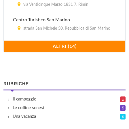
via Venticinque Marzo 1831 7, Rimini
Centro Turistico San Marino
strada San Michele 50, Repubblica di San Marino
Fontanelle
ALTRI (14)
via Torino 56, Riccione
Happy
viale Panzini 228, Bellaria Igea Marina
RUBRICHE
Italia International
Il campeggio
via Toscanelli 112, Rimini
Le colline senesi
Maximum
Una vacanza
viale Principe di Piemonte 57, Rimini