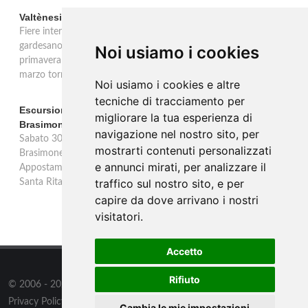
Valtènesi: una primavera di eventi tra rosé e Lago di Garda
Fiere internazionali, eventi sul territorio e racconto del rosé
gardesano. Il Consorzio Valtènesi presenta il calendario della
Noi usiamo i cookies
primavera 2026 sulla sponda bresciana del Lago di Garda. Il 23
marzo torna La Prima del Valtènesi per stampa e operatori.
Noi usiamo i cookies e altre
tecniche di tracciamento per
Escursione con appostamento ai Laghi di Suviana e
migliorare la tua esperienza di
Brasimone: caccia fotografica alla fauna
navigazione nel nostro sito, per
Sabato 30 agosto escursione speciale ai Laghi di Suviana e
mostrarti contenuti personalizzati
Brasimone dalle 17 alle 23 per osservare cervi, volpi, lepri e lupi.
e annunci mirati, per analizzare il
Appostamento al crepuscolo nel massimo silenzio. Ritrovo Chiesa
traffico sul nostro sito, e per
Santa Rita al Brasimone, prenotazione obbligatoria.
capire da dove arrivano i nostri
visitatori.
Accetto
Rifiuto
© 2006 - 2026
Supero Limited
tutti i diritti riservati.
Privacy Policy
/
Preferenze sui Cookies
Cambia le mie impostazioni