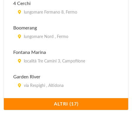
4 Cerchi
lungomare Fermano 8, Fermo
Boomerang
lungomare Nord , Fermo
Fontana Marina
località Tre Camini 3, Campofilone
Garden River
via Respighi , Altidona
Gemma
ALTRI (17)
località Santa Maria a Mare , Fermo
Girasole Park Club