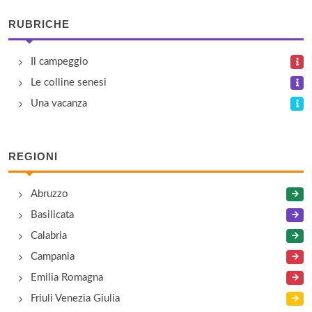
strada statale Adriatica km 365, Fermo
RUBRICHE
Johnny
Il campeggio
località Santa Maria a Mare , Fermo
Le colline senesi
La Capannina
Una vacanza
via San Martino 3, Porto San Giorgio
REGIONI
La Pineta
via Tiro a Segno , Montefalcone Appennino
Abruzzo
Basilicata
Montespino
Calabria
località Tiro a Segno , Montefortino
Campania
Emilia Romagna
Friuli Venezia Giulia