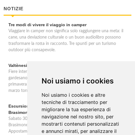
NOTIZIE
Tre modi di vivere il viaggio in camper
Viaggiare in camper non significa solo raggiungere una meta: il
cane, una deviazione culturale o un buon audiolibro possono
trasformare la rotta in racconto. Tre spunti per un turismo
outdoor più consapevole.
Valtènesi: una primavera di eventi tra rosé e Lago di Garda
Fiere internazionali, eventi sul territorio e racconto del rosé
gardesano. Il Consorzio Valtènesi presenta il calendario della
Noi usiamo i cookies
primavera 2026 sulla sponda bresciana del Lago di Garda. Il 23
marzo torna La Prima del Valtènesi per stampa e operatori.
Noi usiamo i cookies e altre
tecniche di tracciamento per
Escursione con appostamento ai Laghi di Suviana e
migliorare la tua esperienza di
Brasimone: caccia fotografica alla fauna
navigazione nel nostro sito, per
Sabato 30 agosto escursione speciale ai Laghi di Suviana e
mostrarti contenuti personalizzati
Brasimone dalle 17 alle 23 per osservare cervi, volpi, lepri e lupi.
e annunci mirati, per analizzare il
Appostamento al crepuscolo nel massimo silenzio. Ritrovo Chiesa