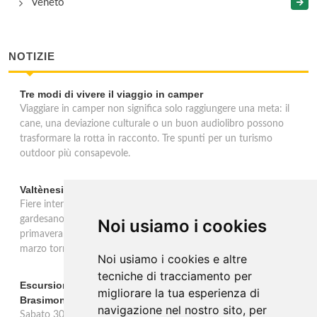
Veneto
NOTIZIE
Tre modi di vivere il viaggio in camper
Viaggiare in camper non significa solo raggiungere una meta: il
cane, una deviazione culturale o un buon audiolibro possono
trasformare la rotta in racconto. Tre spunti per un turismo
outdoor più consapevole.
Valtènesi: una primavera di eventi tra rosé e Lago di Garda
Fiere internazionali, eventi sul territorio e racconto del rosé
gardesano. Il Consorzio Valtènesi presenta il calendario della
Noi usiamo i cookies
primavera 2026 sulla sponda bresciana del Lago di Garda. Il 23
marzo torna La Prima del Valtènesi per stampa e operatori.
Noi usiamo i cookies e altre
tecniche di tracciamento per
Escursione con appostamento ai Laghi di Suviana e
migliorare la tua esperienza di
Brasimone: caccia fotografica alla fauna
navigazione nel nostro sito, per
Sabato 30 agosto escursione speciale ai Laghi di Suviana e