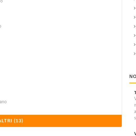
no
o
NO
rano
ALTRI (13)
linunte) 106, Castelvetrano