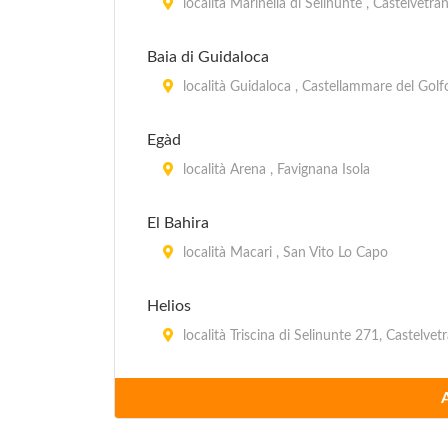
località Marinella di Selinunte , Castelvetra
Baia di Guidaloca
località Guidaloca , Castellammare del Golf
Egàd
località Arena , Favignana Isola
El Bahira
località Macari , San Vito Lo Capo
Helios
località Triscina di Selinunte 271, Castelvet
Il Maggiolino
strada Statale 115 (Località Marinella di Se