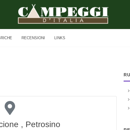
BRICHE
RECENSIONI
LINKS
RU
scione , Petrosino
RE