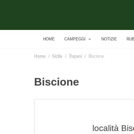
HOME
CAMPEGGI
NOTIZIE
RU
Home
Sicilia
Trapani
Biscione
Biscione
località Bi