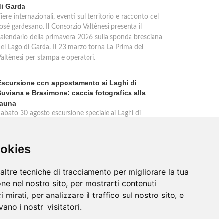
di Garda
iere internazionali, eventi sul territorio e racconto del
osé gardesano. Il Consorzio Valtènesi presenta il
calendario della primavera 2026 sulla sponda bresciana
del Lago di Garda. Il 23 marzo torna La Prima del
Valtènesi per stampa e operatori.
Escursione con appostamento ai Laghi di
Suviana e Brasimone: caccia fotografica alla
fauna
Sabato 30 agosto escursione speciale ai Laghi di
Suviana e Brasimone dalle 17 alle 23 per osservare
ervi, volpi, lepri e lupi. Appostamento al crepuscolo nel
massimo silenzio. Ritrovo Chiesa Santa Rita al
ookies
Brasimone, prenotazione obbligatoria.
altre tecniche di tracciamento per migliorare la tua
ne nel nostro sito, per mostrarti contenuti
 mirati, per analizzare il traffico sul nostro sito, e
ano i nostri visitatori.