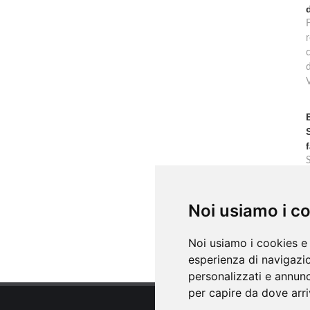
F
po
r
) 15, Valderice
c
Noi usiamo i c
o
Noi usiamo i cookies e 
esperienza di navigazio
personalizzati e annunci
per capire da dove arriv