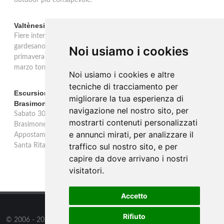
outdoor più consapevole.
Valtènesi: una primavera di eventi tra rosé e Lago di Garda
Fiere internazionali, eventi sul territorio e racconto del rosé
gardesano. Il Consorzio Valtènesi presenta il calendario della
Noi usiamo i cookies
primavera 2026 sulla sponda bresciana del Lago di Garda. Il 23
marzo torna La Prima del Valtènesi per stampa e operatori.
Noi usiamo i cookies e altre
tecniche di tracciamento per
Escursione con appostamento ai Laghi di Suviana e
migliorare la tua esperienza di
Brasimone: caccia fotografica alla fauna
navigazione nel nostro sito, per
Sabato 30 agosto escursione speciale ai Laghi di Suviana e
mostrarti contenuti personalizzati
Brasimone dalle 17 alle 23 per osservare cervi, volpi, lepri e lupi.
e annunci mirati, per analizzare il
Appostamento al crepuscolo nel massimo silenzio. Ritrovo Chiesa
traffico sul nostro sito, e per
Santa Rita al Brasimone, prenotazione obbligatoria.
capire da dove arrivano i nostri
visitatori.
Accetto
Rifiuto
© 2006 - 2026
Supero Limited
tutti i diritti riservati.