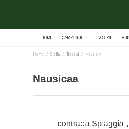
HOME
CAMPEGGI
NOTIZIE
RU
Home
Sicilia
Trapani
Nausicaa
Nausicaa
contrada Spiaggia 