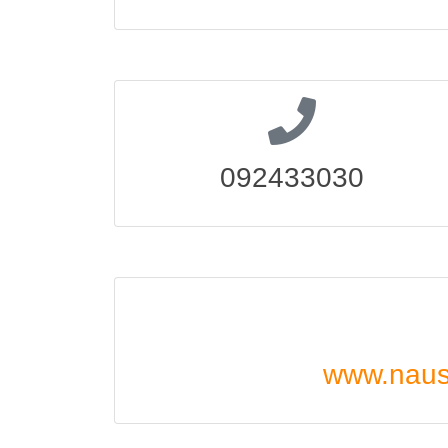
092433030
www.nausi