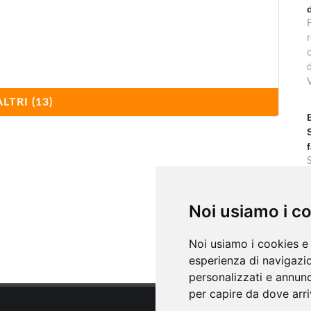
F
r
ALTRI (13)
rano
linunte) 106, Castelvetrano
c
Noi usiamo i c
po
Noi usiamo i cookies e 
esperienza di navigazio
personalizzati e annunci
per capire da dove arriv