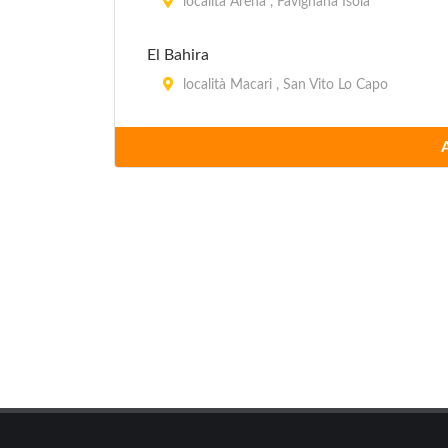
località Arena , Favignana Isola
El Bahira
località Macari , San Vito Lo Capo
Helios
località Triscina di Selinunte 271, Castelvet
Il Maggiolino
strada Statale 115 (Località Marinella di Se
La Fata
via Piersanti Mattarella 94, San Vito Lo Ca
La Pineta
via del Secco 88, San Vito Lo Capo