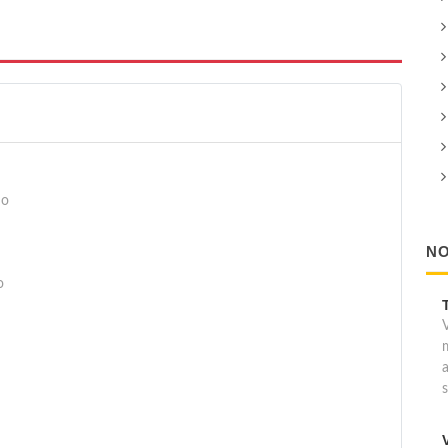
no
NO
o