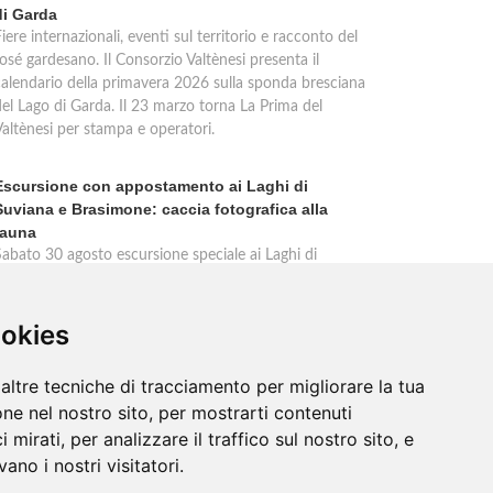
di Garda
iere internazionali, eventi sul territorio e racconto del
osé gardesano. Il Consorzio Valtènesi presenta il
calendario della primavera 2026 sulla sponda bresciana
del Lago di Garda. Il 23 marzo torna La Prima del
Valtènesi per stampa e operatori.
Escursione con appostamento ai Laghi di
Suviana e Brasimone: caccia fotografica alla
fauna
Sabato 30 agosto escursione speciale ai Laghi di
Suviana e Brasimone dalle 17 alle 23 per osservare
ervi, volpi, lepri e lupi. Appostamento al crepuscolo nel
massimo silenzio. Ritrovo Chiesa Santa Rita al
ookies
Brasimone, prenotazione obbligatoria.
altre tecniche di tracciamento per migliorare la tua
ne nel nostro sito, per mostrarti contenuti
 mirati, per analizzare il traffico sul nostro sito, e
ano i nostri visitatori.