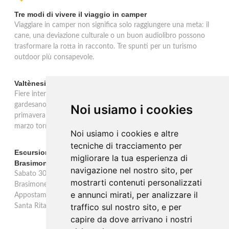
Tre modi di vivere il viaggio in camper
Viaggiare in camper non significa solo raggiungere una meta: il
cane, una deviazione culturale o un buon audiolibro possono
trasformare la rotta in racconto. Tre spunti per un turismo
outdoor più consapevole.
Valtènesi: una primavera di eventi tra rosé e Lago di Garda
Fiere internazionali, eventi sul territorio e racconto del rosé
gardesano. Il Consorzio Valtènesi presenta il calendario della
Noi usiamo i cookies
primavera 2026 sulla sponda bresciana del Lago di Garda. Il 23
marzo torna La Prima del Valtènesi per stampa e operatori.
Noi usiamo i cookies e altre
tecniche di tracciamento per
Escursione con appostamento ai Laghi di Suviana e
migliorare la tua esperienza di
Brasimone: caccia fotografica alla fauna
navigazione nel nostro sito, per
Sabato 30 agosto escursione speciale ai Laghi di Suviana e
mostrarti contenuti personalizzati
Brasimone dalle 17 alle 23 per osservare cervi, volpi, lepri e lupi.
e annunci mirati, per analizzare il
Appostamento al crepuscolo nel massimo silenzio. Ritrovo Chiesa
traffico sul nostro sito, e per
Santa Rita al Brasimone, prenotazione obbligatoria.
capire da dove arrivano i nostri