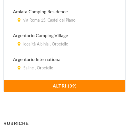
Amiata Camping Residence
via Roma 15, Castel del Piano
Argentario Camping Village
località Albinia , Orbetello
Argentario International
Saline , Orbetello
Baia dei Gabbiani
ALTRI (39)
via delle Collacchie , Scarlino
Baia del Sole
strada Provinciale per Campese , Isola del Giglio
RUBRICHE