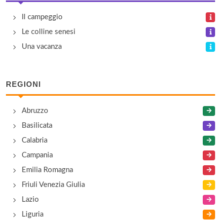
Baia Verde
Il campeggio
via Punta Ala , Castiglione della Pescaia
Le colline senesi
Bocche d'Albegna
Una vacanza
via Bocche d'Albegna , Orbetello
REGIONI
Campo Regio
via Aurelia km 154.350, Orbetello
Abruzzo
Basilicata
Cieloverde
Calabria
strada Vicinale Quercesecca 180, Grosseto
Campania
Emilia Romagna
Friuli Venezia Giulia
Lazio
Liguria