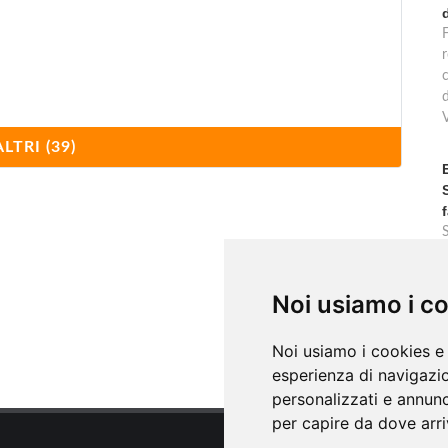
F
r
ALTRI (39)
iglio
c
Noi usiamo i c
Noi usiamo i cookies e 
esperienza di navigazio
personalizzati e annunci
per capire da dove arriv