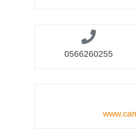
0566260255
www.camp