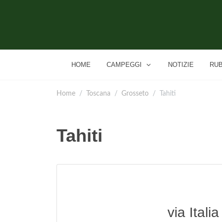
HOME
CAMPEGGI
NOTIZIE
RU
Home
Toscana
Grosseto
Tahiti
Tahiti
via Itali