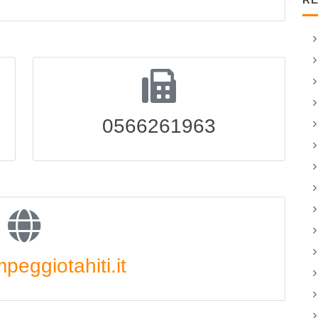
0566261963
eggiotahiti.it