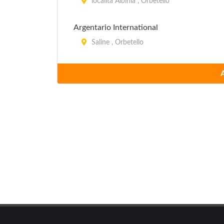
località Albinia , Orbetello
Argentario International
Saline , Orbetello
Baia dei Gabbiani
via delle Collacchie , Scarlino
Baia del Sole
strada Provinciale per Campese , Isola del G
Baia Verde
via Punta Ala , Castiglione della Pescaia
Bocche d'Albegna
via Bocche d'Albegna , Orbetello