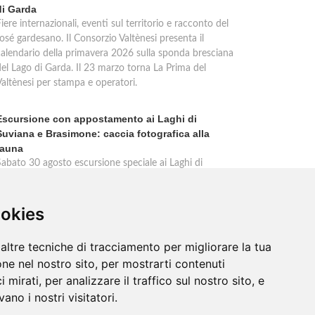
di Garda
iere internazionali, eventi sul territorio e racconto del
osé gardesano. Il Consorzio Valtènesi presenta il
calendario della primavera 2026 sulla sponda bresciana
del Lago di Garda. Il 23 marzo torna La Prima del
Valtènesi per stampa e operatori.
Escursione con appostamento ai Laghi di
Suviana e Brasimone: caccia fotografica alla
fauna
Sabato 30 agosto escursione speciale ai Laghi di
Suviana e Brasimone dalle 17 alle 23 per osservare
ervi, volpi, lepri e lupi. Appostamento al crepuscolo nel
massimo silenzio. Ritrovo Chiesa Santa Rita al
ookies
Brasimone, prenotazione obbligatoria.
altre tecniche di tracciamento per migliorare la tua
ne nel nostro sito, per mostrarti contenuti
 mirati, per analizzare il traffico sul nostro sito, e
ano i nostri visitatori.