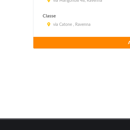
via Marigonolli 48, Ravenna
Classe
via Catone , Ravenna
Coop 3
via dei Campeggi 8, Ravenna
International Camping
via Byron 98, Ravenna
Pinarella
viale Abruzzi 52, Cervia
Pineta Camping Villaggio
viale Giacomo Matteotti 186, Cervia