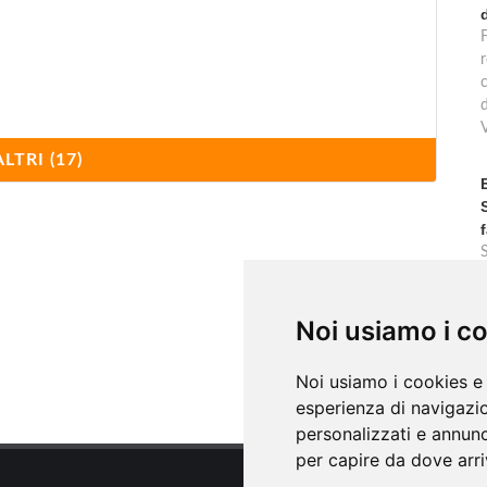
F
r
ALTRI (17)
c
Noi usiamo i c
Noi usiamo i cookies e 
esperienza di navigazio
personalizzati e annunci
per capire da dove arriv