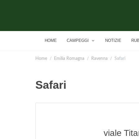
HOME
CAMPEGGI
NOTIZIE
RU
Home
Emilia Romagna
Ravenna
Safari
Safari
viale Tit