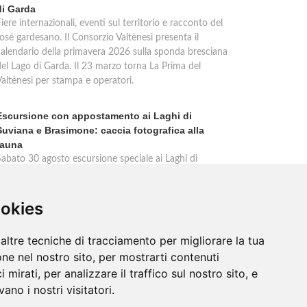
di Garda
iere internazionali, eventi sul territorio e racconto del
osé gardesano. Il Consorzio Valtènesi presenta il
calendario della primavera 2026 sulla sponda bresciana
del Lago di Garda. Il 23 marzo torna La Prima del
Valtènesi per stampa e operatori.
Escursione con appostamento ai Laghi di
Suviana e Brasimone: caccia fotografica alla
fauna
Sabato 30 agosto escursione speciale ai Laghi di
Suviana e Brasimone dalle 17 alle 23 per osservare
ervi, volpi, lepri e lupi. Appostamento al crepuscolo nel
massimo silenzio. Ritrovo Chiesa Santa Rita al
ookies
Brasimone, prenotazione obbligatoria.
altre tecniche di tracciamento per migliorare la tua
ne nel nostro sito, per mostrarti contenuti
 mirati, per analizzare il traffico sul nostro sito, e
ano i nostri visitatori.