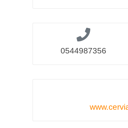
0544987356
www.cervi