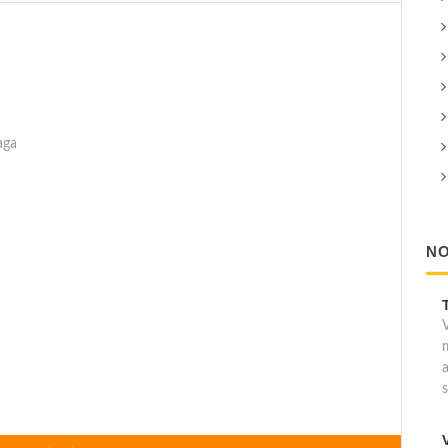
aga
NO