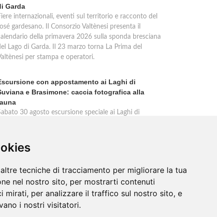
di Garda
iere internazionali, eventi sul territorio e racconto del
osé gardesano. Il Consorzio Valtènesi presenta il
calendario della primavera 2026 sulla sponda bresciana
del Lago di Garda. Il 23 marzo torna La Prima del
Valtènesi per stampa e operatori.
Escursione con appostamento ai Laghi di
Suviana e Brasimone: caccia fotografica alla
fauna
Sabato 30 agosto escursione speciale ai Laghi di
Suviana e Brasimone dalle 17 alle 23 per osservare
ervi, volpi, lepri e lupi. Appostamento al crepuscolo nel
massimo silenzio. Ritrovo Chiesa Santa Rita al
ookies
Brasimone, prenotazione obbligatoria.
altre tecniche di tracciamento per migliorare la tua
ne nel nostro sito, per mostrarti contenuti
 mirati, per analizzare il traffico sul nostro sito, e
ano i nostri visitatori.