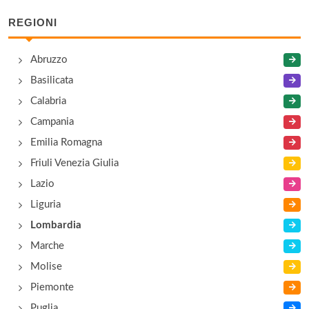
REGIONI
Lido di Monvalle
Via Montenero 68, Monvalle
Abruzzo
Basilicata
Parkcamping
Calabria
Via Corsini 3, Maccagno
Campania
Emilia Romagna
Friuli Venezia Giulia
Lazio
Liguria
Lombardia
Marche
Molise
Piemonte
Puglia