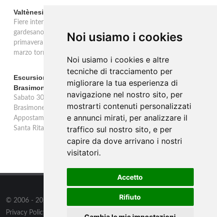
Valtènesi: una primavera di eventi tra rosé e Lago di Garda
Fiere internazionali, eventi sul territorio e racconto del rosé
gardesano. Il Consorzio Valtènesi presenta il calendario della
Noi usiamo i cookies
primavera 2026 sulla sponda bresciana del Lago di Garda. Il 23
marzo torna La Prima del Valtènesi per stampa e operatori.
Noi usiamo i cookies e altre
tecniche di tracciamento per
Escursione con appostamento ai Laghi di Suviana e
migliorare la tua esperienza di
Brasimone: caccia fotografica alla fauna
navigazione nel nostro sito, per
Sabato 30 agosto escursione speciale ai Laghi di Suviana e
mostrarti contenuti personalizzati
Brasimone dalle 17 alle 23 per osservare cervi, volpi, lepri e lupi.
e annunci mirati, per analizzare il
Appostamento al crepuscolo nel massimo silenzio. Ritrovo Chiesa
traffico sul nostro sito, e per
Santa Rita al Brasimone, prenotazione obbligatoria.
capire da dove arrivano i nostri
visitatori.
Accetto
Rifiuto
© 2006 - 2026
Supero Limited
tutti i diritti riservati.
Privacy Policy
/
Preferenze sui Cookies
Cambia le mie impostazioni