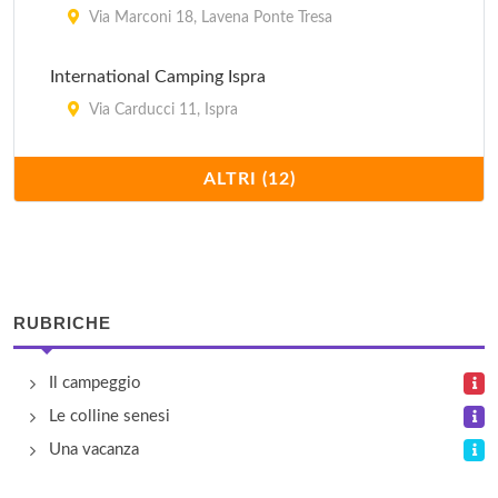
Via Marconi 18, Lavena Ponte Tresa
International Camping Ispra
Via Carducci 11, Ispra
La Madunina
ALTRI (12)
Via Del Martiri 12, Varano Borghi
La Sfinge
Via Angera 1, Sesto Calende
RUBRICHE
Lago di Monate
Il campeggio
Via Lago di Monate 459, Comàbbio
Le colline senesi
Lido
Una vacanza
Via Pietraperzia 13, Maccagno