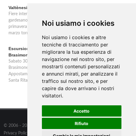
Valtènesi: una primavera di eventi tra rosé e Lago di Garda
Fiere internazionali, eventi sul territorio e racconto del rosé
gardesano. Il Consorzio Valtènesi presenta il calendario della
Noi usiamo i cookies
primavera 2026 sulla sponda bresciana del Lago di Garda. Il 23
marzo torna La Prima del Valtènesi per stampa e operatori.
Noi usiamo i cookies e altre
tecniche di tracciamento per
Escursione con appostamento ai Laghi di Suviana e
migliorare la tua esperienza di
Brasimone: caccia fotografica alla fauna
navigazione nel nostro sito, per
Sabato 30 agosto escursione speciale ai Laghi di Suviana e
mostrarti contenuti personalizzati
Brasimone dalle 17 alle 23 per osservare cervi, volpi, lepri e lupi.
e annunci mirati, per analizzare il
Appostamento al crepuscolo nel massimo silenzio. Ritrovo Chiesa
traffico sul nostro sito, e per
Santa Rita al Brasimone, prenotazione obbligatoria.
capire da dove arrivano i nostri
visitatori.
Accetto
Rifiuto
© 2006 - 2026
Supero Limited
tutti i diritti riservati.
Privacy Policy
/
Preferenze sui Cookies
Cambia le mie impostazioni