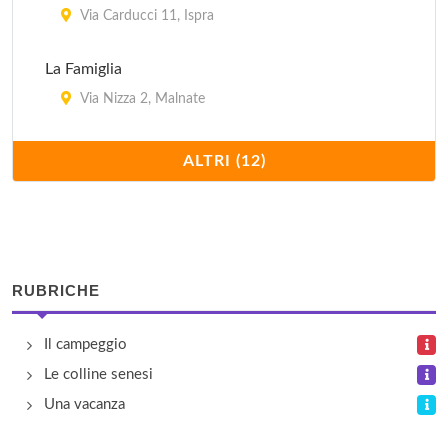
Via Carducci 11, Ispra
La Famiglia
Via Nizza 2, Malnate
La Madunina
ALTRI (12)
Via Del Martiri 12, Varano Borghi
La Sfinge
Via Angera 1, Sesto Calende
RUBRICHE
Lago di Monate
Il campeggio
Via Lago di Monate 459, Comàbbio
Le colline senesi
Lido
Una vacanza
Via Pietraperzia 13, Maccagno