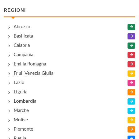
REGIONI
Lido di Monvalle
Via Montenero 68, Monvalle
Abruzzo
Basilicata
Parkcamping
Calabria
Via Corsini 3, Maccagno
Campania
Emilia Romagna
Friuli Venezia Giulia
Lazio
Liguria
Lombardia
Marche
Molise
Piemonte
Puglia