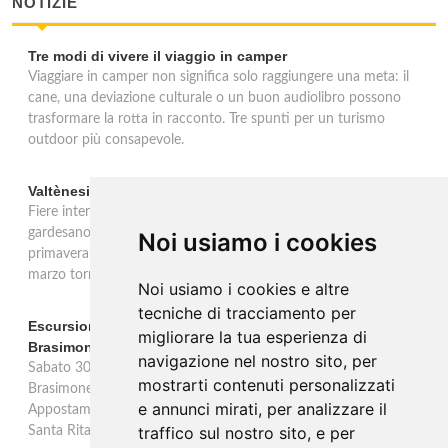
NOTIZIE
Tre modi di vivere il viaggio in camper
Viaggiare in camper non significa solo raggiungere una meta: il
cane, una deviazione culturale o un buon audiolibro possono
trasformare la rotta in racconto. Tre spunti per un turismo
outdoor più consapevole.
Valtènesi: una primavera di eventi tra rosé e Lago di Garda
Fiere internazionali, eventi sul territorio e racconto del rosé
gardesano. Il Consorzio Valtènesi presenta il calendario della
Noi usiamo i cookies
primavera 2026 sulla sponda bresciana del Lago di Garda. Il 23
marzo torna La Prima del Valtènesi per stampa e operatori.
Noi usiamo i cookies e altre
tecniche di tracciamento per
Escursione con appostamento ai Laghi di Suviana e
migliorare la tua esperienza di
Brasimone: caccia fotografica alla fauna
navigazione nel nostro sito, per
Sabato 30 agosto escursione speciale ai Laghi di Suviana e
mostrarti contenuti personalizzati
Brasimone dalle 17 alle 23 per osservare cervi, volpi, lepri e lupi.
e annunci mirati, per analizzare il
Appostamento al crepuscolo nel massimo silenzio. Ritrovo Chiesa
traffico sul nostro sito, e per
Santa Rita al Brasimone, prenotazione obbligatoria.