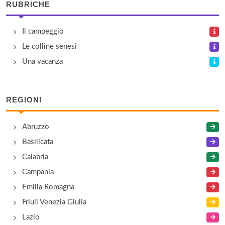
RUBRICHE
Liana
Il campeggio
lungomare Leonardo da Vinci 54, Senigallia
Le colline senesi
Mare Verde
Una vacanza
Lungomare Leobardo da Vinci 95, Senigallia
REGIONI
Numana Blu
via Costa Verde 37, Marcelli Numana
Abruzzo
Basilicata
Reno
Calabria
via Moricone 7, Sirolo
Campania
Emilia Romagna
Friuli Venezia Giulia
Lazio