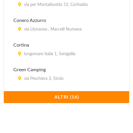
via per Montalboddo 52, Corinaldo
Conero Azzurro
via Litoranea , Marcelli Numana
Cortina
lungomare Italia 1, Senigallia
Green Camping
via Peschiera 3, Sirolo
Holiday
ALTRI (16)
Lungomare Leonardo da Vinci 46b, Senigallia
Internazionale
via San Michele 10, Sirolo