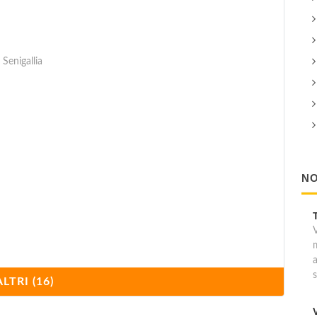
Senigallia
NO
ALTRI (16)