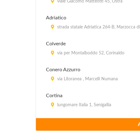
viale Giacomo Matteotti 45, Ostra
Adriatico
strada statale Adriatica 264-B, Marzocca di 
Colverde
via per Montalboddo 52, Corinaldo
Conero Azzurro
via Litoranea , Marcelli Numana
Cortina
lungomare Italia 1, Senigallia
Green Camping
via Peschiera 3, Sirolo