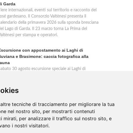
di Garda
iere internazionali, eventi sul territorio e racconto del
osé gardesano. Il Consorzio Valtènesi presenta il
calendario della primavera 2026 sulla sponda bresciana
del Lago di Garda. Il 23 marzo torna La Prima del
Valtènesi per stampa e operatori.
Escursione con appostamento ai Laghi di
Suviana e Brasimone: caccia fotografica alla
fauna
Sabato 30 agosto escursione speciale ai Laghi di
Suviana e Brasimone dalle 17 alle 23 per osservare
ervi, volpi, lepri e lupi. Appostamento al crepuscolo nel
massimo silenzio. Ritrovo Chiesa Santa Rita al
ookies
Brasimone, prenotazione obbligatoria.
altre tecniche di tracciamento per migliorare la tua
ne nel nostro sito, per mostrarti contenuti
 mirati, per analizzare il traffico sul nostro sito, e
ano i nostri visitatori.