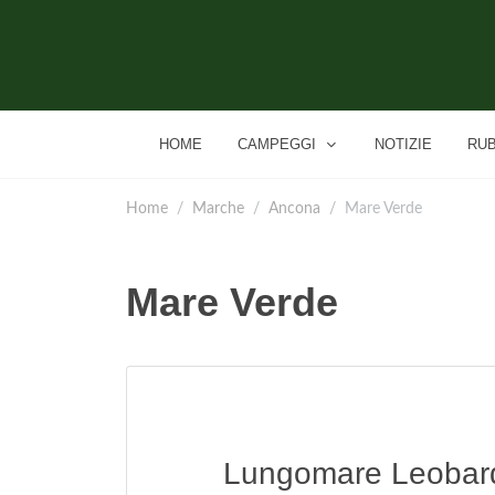
HOME
CAMPEGGI
NOTIZIE
RU
Home
Marche
Ancona
Mare Verde
Mare Verde
Lungomare Leobardo