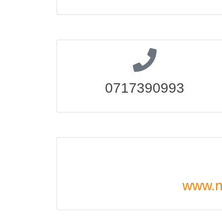
0717390993
www.n