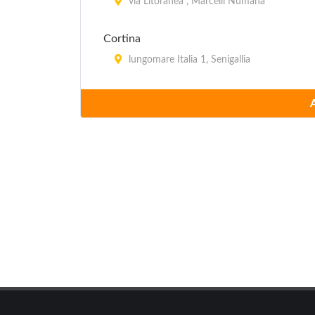
via Litoranea , Marcelli Numana
Cortina
lungomare Italia 1, Senigallia
Green Camping
via Peschiera 3, Sirolo
Holiday
Lungomare Leonardo da Vinci 46b, Senigall
Internazionale
via San Michele 10, Sirolo
Liana
lungomare Leonardo da Vinci 54, Senigallia