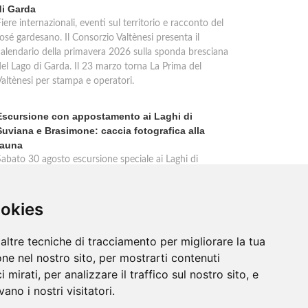
di Garda
iere internazionali, eventi sul territorio e racconto del
osé gardesano. Il Consorzio Valtènesi presenta il
calendario della primavera 2026 sulla sponda bresciana
del Lago di Garda. Il 23 marzo torna La Prima del
Valtènesi per stampa e operatori.
Escursione con appostamento ai Laghi di
Suviana e Brasimone: caccia fotografica alla
fauna
Sabato 30 agosto escursione speciale ai Laghi di
Suviana e Brasimone dalle 17 alle 23 per osservare
ervi, volpi, lepri e lupi. Appostamento al crepuscolo nel
massimo silenzio. Ritrovo Chiesa Santa Rita al
ookies
Brasimone, prenotazione obbligatoria.
altre tecniche di tracciamento per migliorare la tua
ne nel nostro sito, per mostrarti contenuti
 mirati, per analizzare il traffico sul nostro sito, e
ano i nostri visitatori.