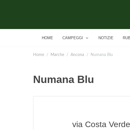
HOME
CAMPEGGI
NOTIZIE
RU
Home
Marche
Ancona
Numana Blu
Numana Blu
via Costa Verd