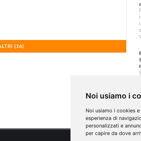
F
r
ALTRI (16)
ia
c
Noi usiamo i c
Noi usiamo i cookies e 
esperienza di navigazio
personalizzati e annunci
per capire da dove arriv